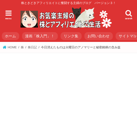
株ときどきアフィリエイトに奮闘する主婦のブログ バージョン３！
menu
search
ホーム
漫画「株入門」！
リンク集
お問い合わせ
サイトマ
HOME
株
株日記
今日消えたものは火曜日のアノマリーと秘密銘柄の含み益