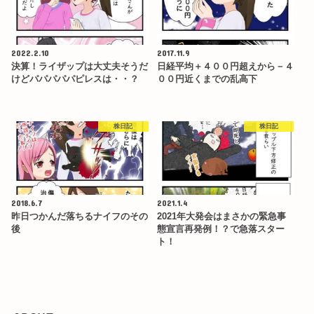
2022.2.10
2017.11.9
決算！ライザップは大丈夫そうだ
日経平均＋４００円超えから－４
けどパパパパパピレスは・・？
００円近くまでの乱高下
株日記
株日記
2018.6.7
2021.1.4
昨日つかんだ落ちるナイフのその
2021年大発会はまさかの緊急事
後
態宣言再発例！？で急落スター
ト！