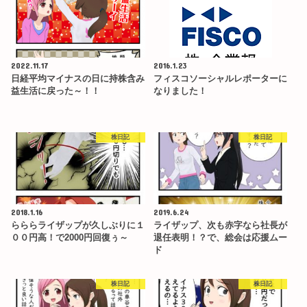
2022.11.17
2016.1.23
日経平均マイナスの日に持株含み
フィスコソーシャルレポーターに
益生活に戻った～！！
なりました！
株日記
株日記
2018.1.16
2019.6.24
らららライザップが久しぶりに１
ライザップ、次も赤字なら社長が
００円高！で2000円回復ぅ～
退任表明！？で、総会は応援ムー
ド
株日記
株日記