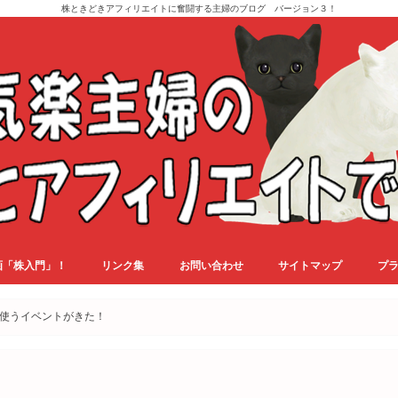
株ときどきアフィリエイトに奮闘する主婦のブログ バージョン３！
画「株入門」！
リンク集
お問い合わせ
サイトマップ
プ
使うイベントがきた！