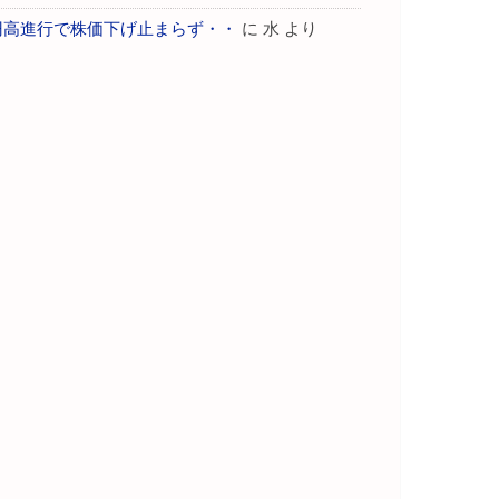
円高進行で株価下げ止まらず・・
に
水
より