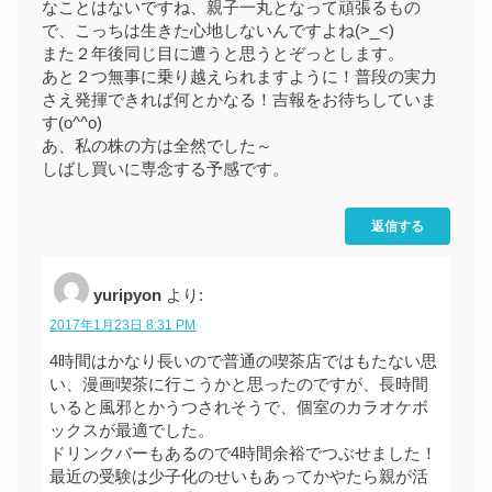
なことはないですね、親子一丸となって頑張るもの
で、こっちは生きた心地しないんですよね(>_<)
また２年後同じ目に遭うと思うとぞっとします。
あと２つ無事に乗り越えられますように！普段の実力
さえ発揮できれば何とかなる！吉報をお待ちしていま
す(o^^o)
あ、私の株の方は全然でした～
しばし買いに専念する予感です。
返信する
yuripyon
より:
2017年1月23日 8:31 PM
4時間はかなり長いので普通の喫茶店ではもたない思
い、漫画喫茶に行こうかと思ったのですが、長時間
いると風邪とかうつされそうで、個室のカラオケボ
ックスが最適でした。
ドリンクバーもあるので4時間余裕でつぶせました！
最近の受験は少子化のせいもあってかやたら親が活