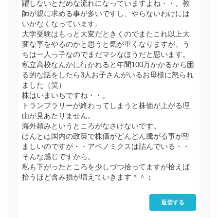
躍しないとだめな流れになっていますよね・・。教
師が親に求める事が多いですし、やらないわけには
いかなくなっています。
大学受験はもっと大変だときくのでまたこれ以上大
変な事をやるのかと思うと気が重くなりますが、う
ちは一人っ子なのでまだマシなほうだと思います。
私立高校なんかに行かれると年間100万かかるから困
る的な話をしたら3人お子さんがいるお母様に怒られ
ました（笑）
株はいまいちですね・・。
トランプラリーが終わってしまうと株価が上がる理
由が見あたりません。
海外頼みというところがなさけないです。
ほんとは国内の政策で株価がどんどん騰がる事が望
ましいのですが・・アベノミクスは詰んでいる・・
そんな感じですから。
私も下がったところを少しづつ拾ってますが拾えば
拾うほど含み損が増えていきます＾＾；
返信する