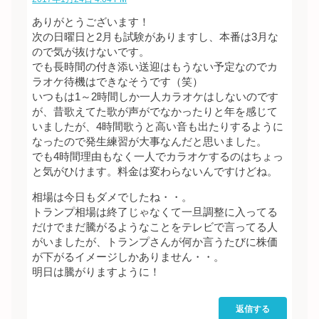
ありがとうございます！
次の日曜日と2月も試験がありますし、本番は3月な
ので気が抜けないです。
でも長時間の付き添い送迎はもうない予定なのでカ
ラオケ待機はできなそうです（笑）
いつもは1～2時間しか一人カラオケはしないのです
が、昔歌えてた歌が声がでなかったりと年を感じて
いましたが、4時間歌うと高い音も出たりするように
なったので発生練習が大事なんだと思いました。
でも4時間理由もなく一人でカラオケするのはちょっ
と気がひけます。料金は変わらないんですけどね。
相場は今日もダメでしたね・・。
トランプ相場は終了じゃなくて一旦調整に入ってる
だけでまだ騰がるようなことをテレビで言ってる人
がいましたが、トランプさんが何か言うたびに株価
が下がるイメージしかありません・・。
明日は騰がりますように！
返信する