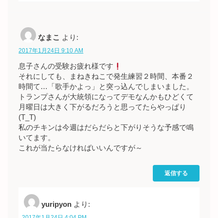
なまこ
より:
2017年1月24日 9:10 AM
息子さんの受験お疲れ様です
それにしても、まねきねこで発生練習２時間、本番２
時間て…「歌手かよっ」と突っ込んでしまいました。
トランプさんが大統領になってデモなんかもひどくて
月曜日は大きく下がるだろうと思ってたらやっぱり
(T_T)
私のチキンは今週はだらだらと下がりそうな予感で鳴
いてます。
これが当たらなければいいんですが～
返信する
yuripyon
より:
2017年1月24日 4:04 PM