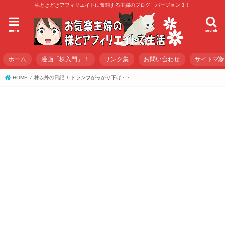
株ときどきアフィリエイトに奮闘する主婦のブログ バージョン３！
menu
search
ホーム
漫画「株入門」！
リンク集
お問い合わせ
サイトマ
HOME
株以外の日記
トランプがっかり下げ・・