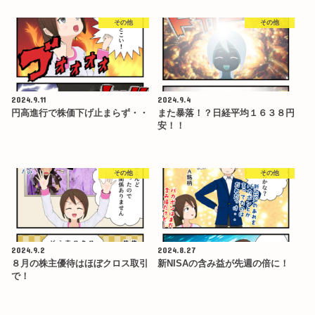
その他
その他
2024.9.11
2024.9.4
円高進行で株価下げ止まらず・・
また暴落！？日経平均１６３８円
安！！
その他
その他
2024.9.2
2024.8.27
８月の株主優待はほぼクロス取引
新NISAの含み益が先週の倍に！
で！