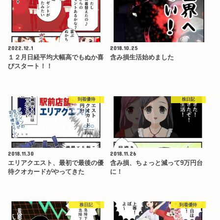
2022.12.1
2018.10.25
１２月日経平均大幅高でもぬか喜
含み損生活始めました
びスタート！！
到着優待
株日記
2018.11.30
2018.11.26
エリアクエスト、最初で最後の優
含み損、ちょっと減って9万円台
待クオカードがやってきた
に！
株日記
到着優待