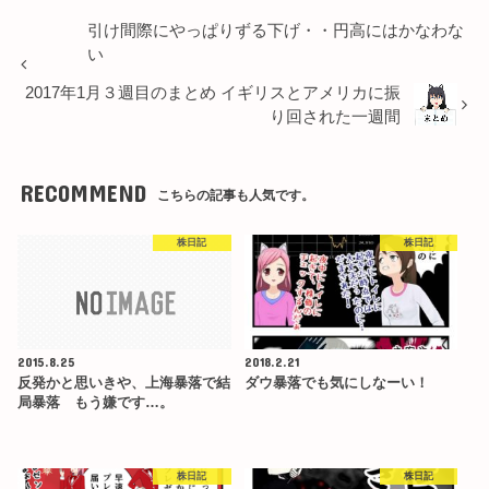
引け間際にやっぱりずる下げ・・円高にはかなわな
い
2017年1月３週目のまとめ イギリスとアメリカに振
り回された一週間
RECOMMEND
こちらの記事も人気です。
株日記
株日記
2015.8.25
2018.2.21
反発かと思いきや、上海暴落で結
ダウ暴落でも気にしなーい！
局暴落 もう嫌です…。
株日記
株日記