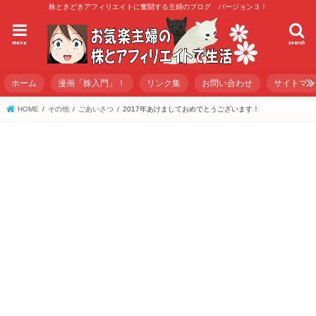
株ときどきアフィリエイトに奮闘する主婦のブログ バージョン３！
menu
search
ホーム
漫画「株入門」！
リンク集
お問い合わせ
サイトマ
HOME
その他
ごあいさつ
2017年あけましておめでとうございます！