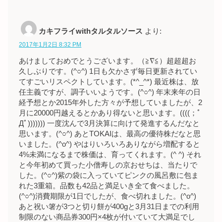
カキフライwithタルタルソース
より:
2017年1月2日 8:32 PM
あけましておめでとうございます。（≧∇≦）超超超お
久しぶりです。(^○^) 1日も欠かさず毎日更新されてい
てすごいリスペクトしています。(*^_^*) 最近株は、放
任主義ですが、調子いいようです。(^○^) 年末来年の日
経予想とか2015年外した方々が予想していましたが、2
月に20000円越えるとかあり得ないと思います。((((；ﾟ
Дﾟ))))))) 一度沈んで3月決算に向けて発進するんだなと
思います。(^○^) あとTOKAIは、最高の優待株だなと思
いました。(^o^) やはりいろいろありながら増配すると
4%未満になるまで株価は、育ってくれます。(^ ^) それ
と今年初めて買った小僧寿しの京おせちは、当たりで
した。(^○^)紫の袋に入っていてピンクの風呂敷に包ま
れた3重箱。品数も42品と満足いき全て食べました。
(^○^)消費期限が1日でしたが、食べ切れました。(^o^)
あと祝い箸が3つと切り餅が400gと3月31日までの利用
制限のない商品券300円×4枚が付いていて大満足でし