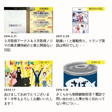
到着優待
株以外の日記
2014.5.31
2017.2.28
２月取得アークス＆３月取得ノジ
勘違い！と衝動売り。トランプ演
マの株主優待紹介と株と関係ない
説は明日でした・・
日記
ごあいさつ
お知らせ
2020.1.1
2016.9.18
あけましておめでとうございま
さくらから制限解除拒否？電話で
す！今年もよろしくお願いいたし
問い合わせした事が全く伝わって
ます！
ない件につい…