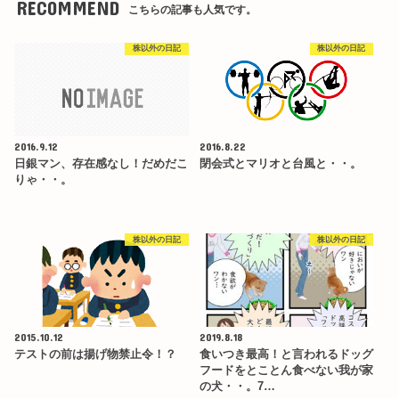
RECOMMEND
こちらの記事も人気です。
株以外の日記
株以外の日記
2016.9.12
2016.8.22
日銀マン、存在感なし！だめだこ
閉会式とマリオと台風と・・。
りゃ・・。
株以外の日記
株以外の日記
2015.10.12
2019.8.18
テストの前は揚げ物禁止令！？
食いつき最高！と言われるドッグ
フードをとことん食べない我が家
の犬・・。7…