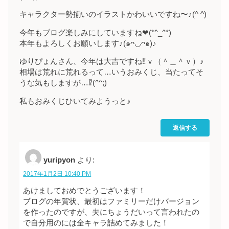
キャラクター勢揃いのイラストかわいいですね〜♪(^ ^)
今年もブログ楽しみにしていますね❤︎(*^_^*)
本年もよろしくお願いします♪(๑ᴖ◡ᴖ๑)♪
ゆりぴょんさん、今年は大吉ですね‼︎ｖ（＾＿＾ｖ）♪
相場は荒れに荒れるって…いうおみくじ、当たってそ
うな気もしますが…⁉︎(^^;)
私もおみくじひいてみようっと♪
返信する
yuripyon
より:
2017年1月2日 10:40 PM
あけましておめでとうございます！
ブログの年賀状、最初はファミリーだけバージョン
を作ったのですが、夫にちょうだいって言われたの
で自分用のには全キャラ詰めてみました！