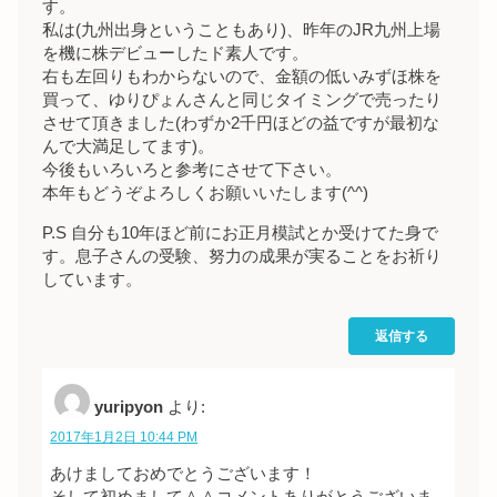
す。
私は(九州出身ということもあり)、昨年のJR九州上場
を機に株デビューしたド素人です。
右も左回りもわからないので、金額の低いみずほ株を
買って、ゆりぴょんさんと同じタイミングで売ったり
させて頂きました(わずか2千円ほどの益ですが最初な
んで大満足してます)。
今後もいろいろと参考にさせて下さい。
本年もどうぞよろしくお願いいたします(^^)
P.S 自分も10年ほど前にお正月模試とか受けてた身で
す。息子さんの受験、努力の成果が実ることをお祈り
しています。
返信する
yuripyon
より:
2017年1月2日 10:44 PM
あけましておめでとうございます！
そして初めまして＾＾コメントありがとうございま