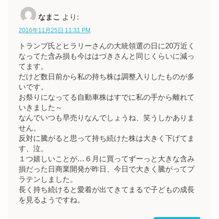
なまこ
より:
2016年11月25日 11:31 PM
トランプ氏とヒラリーさんの大統領選の日に20万近く
なってた含み損も今ははづきさんと同じくらいに減っ
てます。
だけど数日前から私の持ち株は調整入りしたものが多
いです。
お祭りになってる自動車株はすでに私の手から離れて
いきました～
なんでいつも早売りなんでしょうね、笑うしかありま
せん。
反対に騰がると思って持ち続けた株は大きく下げてま
す、泣。
１つ嬉しいことが…６月に買ってずーっと大きな含み
損だった日商業開発が昨日、今日で大きく騰がってプ
ラテンしました。
長く持ち続けると愛着が出てきてまるで子どもの成長
を見るようですね。