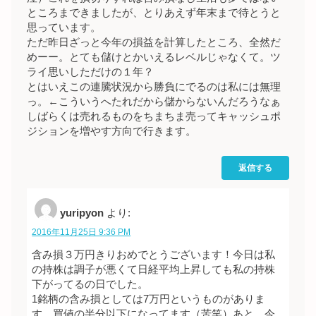
ところまできましたが、とりあえず年末まで待とうと
思っています。
ただ昨日ざっと今年の損益を計算したところ、全然だ
めーー。とても儲けとかいえるレベルじゃなくて。ツ
ライ思いしただけの１年？
とはいえこの連騰状況から勝負にでるのは私には無理
っ。←こういうへたれだから儲からないんだろうなぁ
しばらくは売れるものをちまちま売ってキャッシュポ
ジションを増やす方向で行きます。
返信する
yuripyon
より:
2016年11月25日 9:36 PM
含み損３万円きりおめでとうございます！今日は私
の持株は調子が悪くて日経平均上昇しても私の持株
下がってるの日でした。
1銘柄の含み損としては7万円というものがありま
す。買値の半分以下になってます（苦笑）あと、今