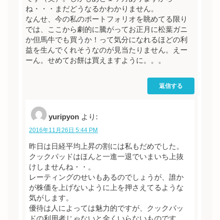
ね・・・まだどうなるかわかりません。
なんせ、今の私のポートフォリオを眺めてる限り
では、ここから劇的に騰がってお正月に松葉ガニ
か但馬牛でも買うか！って気分になれるほどの利
益を生んでくれそうなのが見当たりません。えー
ーん。せめてお餅は買えますように。。。
返信する
yuripyon
より:
2016年11月26日 5:44 PM
昨日は日経平均上昇の割には私もだめでした。
クックパッドはほんと一進一退でいまいち上抜
けしませんね・・。
レーティングのせいもあるのでしょうが、誰か
が株価を上げないように上を押さえてるような
気がします。
優待は人によっては魅力的ですが、クックパッ
ドの利用者じゃないと全くいらないものです