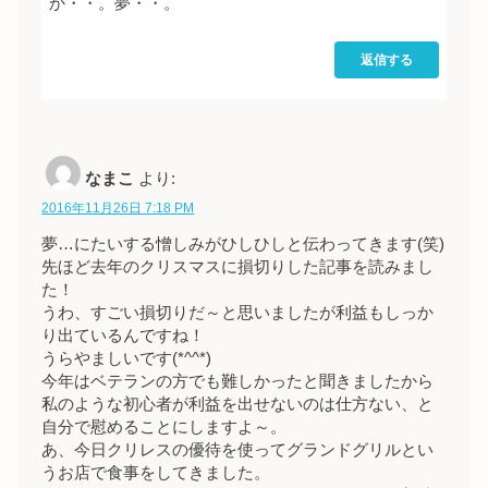
か・・。夢・・。
返信する
なまこ
より:
2016年11月26日 7:18 PM
夢…にたいする憎しみがひしひしと伝わってきます(笑)
先ほど去年のクリスマスに損切りした記事を読みまし
た！
うわ、すごい損切りだ～と思いましたが利益もしっか
り出ているんですね！
うらやましいです(*^^*)
今年はベテランの方でも難しかったと聞きましたから
私のような初心者が利益を出せないのは仕方ない、と
自分で慰めることにしますよ～。
あ、今日クリレスの優待を使ってグランドグリルとい
うお店で食事をしてきました。