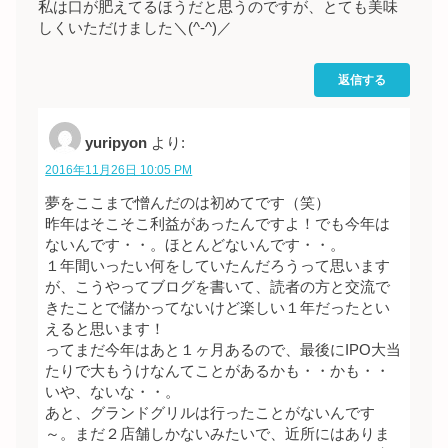
私は口が肥えてるほうだと思うのですが、とても美味
しくいただけました＼(^-^)／
返信する
yuripyon
より:
2016年11月26日 10:05 PM
夢をここまで憎んだのは初めてです（笑）
昨年はそこそこ利益があったんですよ！でも今年は
ないんです・・。ほとんどないんです・・。
１年間いったい何をしていたんだろうって思います
が、こうやってブログを書いて、読者の方と交流で
きたことで儲かってないけど楽しい１年だったとい
えると思います！
ってまだ今年はあと１ヶ月あるので、最後にIPO大当
たりで大もうけなんてことがあるかも・・かも・・
いや、ないな・・。
あと、グランドグリルは行ったことがないんです
～。まだ２店舗しかないみたいで、近所にはありま