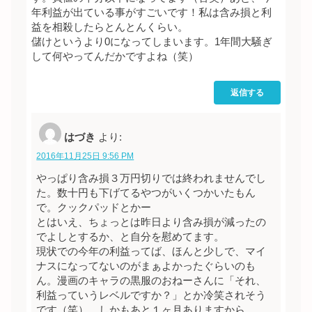
年利益が出ている事がすごいです！私は含み損と利
益を相殺したらとんとんくらい。
儲けというより0になってしまいます。1年間大騒ぎ
して何やってんだかですよね（笑）
返信する
はづき
より:
2016年11月25日 9:56 PM
やっぱり含み損３万円切りでは終われませんでし
た。数十円も下げてるやつがいくつかいたもん
で。クックパッドとかー
とはいえ、ちょっとは昨日より含み損が減ったの
でよしとするか、と自分を慰めてます。
現状での今年の利益ってば、ほんと少しで、マイ
ナスになってないのがまぁよかったぐらいのも
ん。漫画のキャラの黒服のおねーさんに「それ、
利益っていうレベルですか？」とか冷笑されそう
です（笑）。しかもあと１ヶ月ありますから