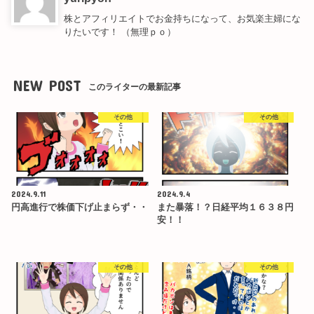
株とアフィリエイトでお金持ちになって、お気楽主婦にな
りたいです！ （無理ｐｏ）
NEW POST
このライターの最新記事
その他
その他
2024.9.11
2024.9.4
円高進行で株価下げ止まらず・・
また暴落！？日経平均１６３８円
安！！
その他
その他