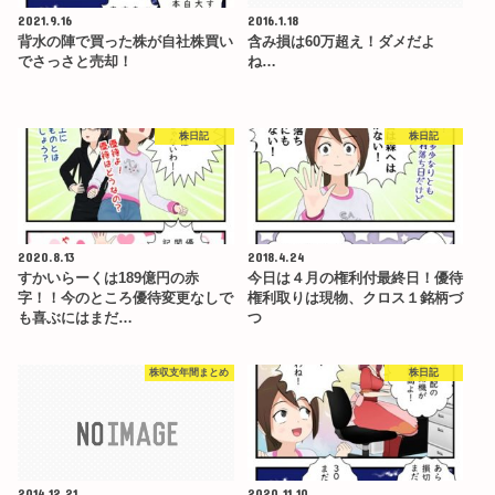
2021.9.16
2016.1.18
背水の陣で買った株が自社株買い
含み損は60万超え！ダメだよ
でさっさと売却！
ね…
株日記
株日記
2020.8.13
2018.4.24
すかいらーくは189億円の赤
今日は４月の権利付最終日！優待
字！！今のところ優待変更なしで
権利取りは現物、クロス１銘柄づ
も喜ぶにはまだ…
つ
株収支年間まとめ
株日記
2014.12.21
2020.11.10