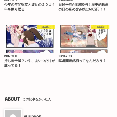
今年の年間収支と波乱の２０１４
日経平均が25000円！歴史的株高
年を振り返る
の日の私の含み損は60万円！！
株日記
株日記
2017.11.15
2018.7.24
持ち株全滅？いや、あいつだけが
猛暑関連銘柄ってなんだろう？
騰ってる！
ABOUT
この記事をかいた人
yuripyon