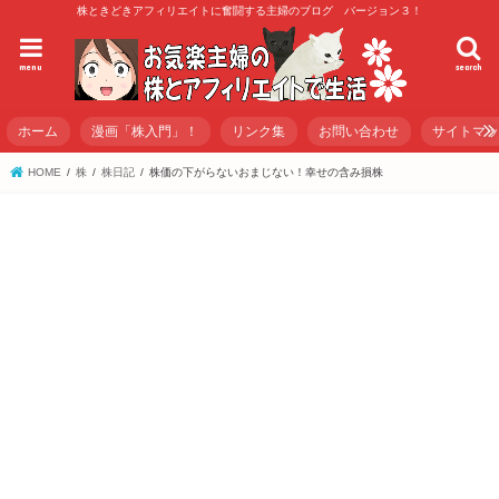
株ときどきアフィリエイトに奮闘する主婦のブログ バージョン３！
menu
search
ホーム
漫画「株入門」！
リンク集
お問い合わせ
サイトマ
HOME
株
株日記
株価の下がらないおまじない！幸せの含み損株