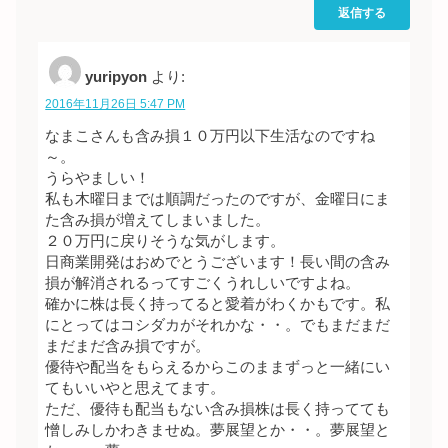
返信する
yuripyon
より:
2016年11月26日 5:47 PM
なまこさんも含み損１０万円以下生活なのですね
～。
うらやましい！
私も木曜日までは順調だったのですが、金曜日にま
た含み損が増えてしまいました。
２０万円に戻りそうな気がします。
日商業開発はおめでとうございます！長い間の含み
損が解消されるってすごくうれしいですよね。
確かに株は長く持ってると愛着がわくかもです。私
にとってはコシダカがそれかな・・。でもまだまだ
まだまだ含み損ですが。
優待や配当をもらえるからこのままずっと一緒にい
てもいいやと思えてます。
ただ、優待も配当もない含み損株は長く持ってても
憎しみしかわきませぬ。夢展望とか・・。夢展望と