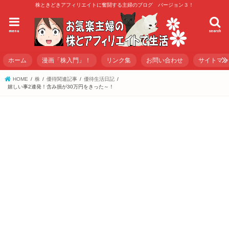
株ときどきアフィリエイトに奮闘する主婦のブログ バージョン３！
menu
search
ホーム
漫画「株入門」！
リンク集
お問い合わせ
サイトマ
HOME
株
優待関連記事
優待生活日記
嬉しい事2連発！含み損が30万円をきった～！