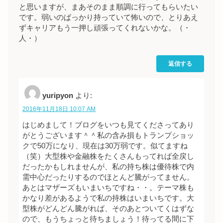
と思いますが、まあそのまま順調に行ってもらいたい
です。弱いのばっかり持っていて怖いので、とりあえ
ずキャリアもう一押し頑張ってくれないかな。（・
人・）
返信する
yuripyon
より:
2016年11月18日 10:07 AM
はじめまして！ブログをいつも見てくださってあり
がとうございます＾＾私の含み損もトランプショッ
クで50万になり、現在は30万弱です。似てますね
（笑）大型株や金融株をたくさんもってれば全戻し
だったかもしれませんが、私の持ち株は優待株で内
需中心だったりするのでほとんど騰がってません。
あとはマザーズもいまいちですね・・。テーマ株も
かなり差があるようで私の持株はいまいちです。大
型株がどんどん騰がれば、そのあとついてくはずな
ので、もうちょっと待ちましょう！待ってる間に下