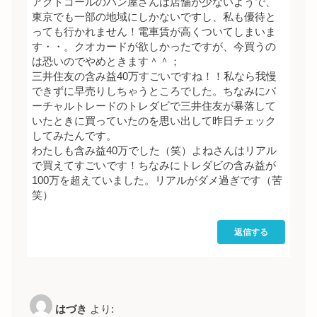
アクトコールのパン屋さんは店舗が少ないようで、
東京でも一部の地域にしかないですし、私も優待と
っても行かれません！電車賃が高くついてしまいま
す・・。クオカードが欲しかったですが、今買うの
は恐いのでやめときます＾＾；
三井住友の含み益40万すごいですね！！私なら我慢
できずに早売りしちゃうところでした。ちなみにバ
ーチャルトレードのトレダビで三井住友が暴落して
いたときに買っていたのを思い出して昨日チェック
してみたんです。
わたしも含み益40万でした（笑）よねさんはリアル
で買えてすごいです！ちなみにトレダビの含み益が
100万を超えていました。リアルがダメ過ぎです（苦
笑）
返信する
はづき
より: