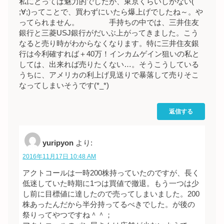
私にとっては魅力的でしたが、東京くらいしかない(
;∀;)ってことで、買わずにいたら爆上げでしたね～。や
ってられません。 手持ちの中では、三井住友
銀行と三菱USJ銀行がだいぶ上がってきました。こう
なると売り時がわからなくなります。特に三井住友銀
行は今利確すれば＋40万！インカムゲイン狙いの私と
しては、出来れば売りたくない…。そうこうしている
うちに、アメリカの利上げ見送りで暴落して売りそこ
なってしまいそうです(*_*)
返信する
yuripyon
より:
2016年11月17日 10:48 AM
アクトコールは一時200株持っていたのですが、長く
低迷していた時期に1つは買値で撤退。もう一つは少
し前に目標値に達したので売ってしまいました。200
株あったんだから半分持ってるべきでした。が後の
祭りってやつですね＾＾；