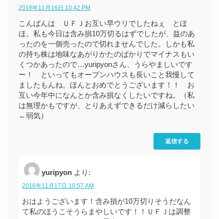
2016年11月16日 10:42 PM
こんばんは ＵＦＪお互い早ウリでしたねぇ とほ
ほ。私も今日は含み損10万切るはずでしたが、益のあ
ったのを一個売ったので切れませんでした。しかも私
の持ち株は地味なあがりかたのばかりでマイナスもい
くつかあったので…yuripyonさん、うらやましいです
ー！ といってもオープンハウスも長いこと我慢して
ましたもんね。ほんとおめでとうございます！！ お
互い今年中になんとか含み損なくしたいですね。（私
は無理かもですが、とりあえずできるだけ減らしたい
←弱気）
返信する
yuripyon
より:
2016年11月17日 10:57 AM
おはようございます！含み損が10万切りそうだなん
て私のほうこそうらまやしいです！！ＵＦＪは調整