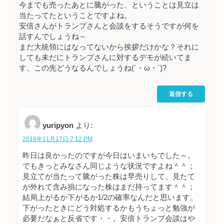
今までも売ったあとに騰がった、ということは見立は
当たってたということですよね。
安倍さんがトランプさんと会談をするそうですが何を
話すんでしょうね～
まだ大統領にはなってないから挨拶だけかな？それに
しても未だにトランプさんに対するデモが続いてま
す、この先どうなるんでしょうね(´・ω・`)?
返信する
yuripyon
より:
2016年11月17日 7:12 PM
昨日は良かったのですが今日はいまいちでした～。
でもきっとみなさん同じような状況ですよね＾＾；
見立てが当たって騰がった株は早売りして、見たて
が外れて含み損になった株はまだ持ってます＾＾；
結局上がるか下がるか1/2の確率なんだと思います。
下がったときにどう対処するかもうちょっと勉強が
必要だなぁと反省です・・。安倍トランプ会談はや