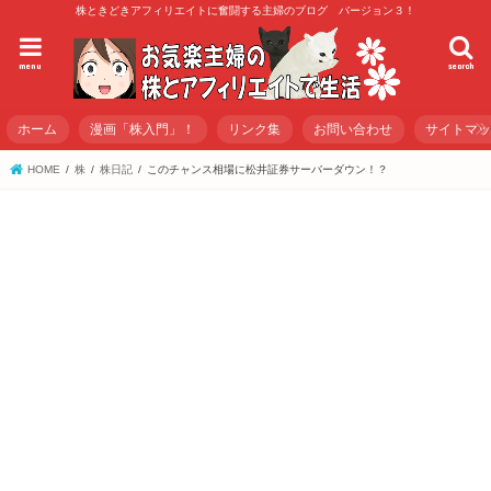
株ときどきアフィリエイトに奮闘する主婦のブログ バージョン３！
menu
search
ホーム
漫画「株入門」！
リンク集
お問い合わせ
サイトマ
HOME
株
株日記
このチャンス相場に松井証券サーバーダウン！？