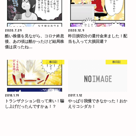
2020.7.29
2020.12.9
酷い株価を見ながら、コロナ終息
昨日損切分の還付金来ました！配
後、あの頃は酷かったけど結局株
当も入って大損回避？
価は戻ったね…
株日記
株日記
2018.1.19
2017.1.12
トランザクション往って来い！騙
やっぱり我慢できなかった！おか
し上げだったんですかぁ！？
えりコシダカ！