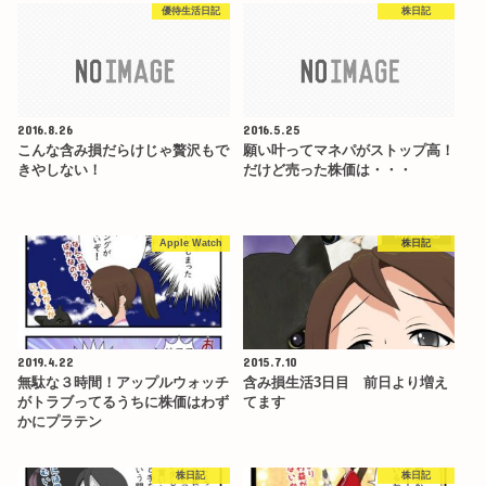
優待生活日記
株日記
2016.8.26
2016.5.25
こんな含み損だらけじゃ贅沢もで
願い叶ってマネパがストップ高！
きやしない！
だけど売った株価は・・・
Apple Watch
株日記
2019.4.22
2015.7.10
無駄な３時間！アップルウォッチ
含み損生活3日目 前日より増え
がトラブってるうちに株価はわず
てます
かにプラテン
株日記
株日記