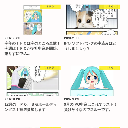
ＩＰＯ
ＩＰＯ
2017.2.28
2018.11.22
今年のＩＰＯは今のところ全敗！
IPO ソフトバンクの申込みはど
今週はＩＰＯが９社申込み開始。
うしましょう？
懲りずに申込…
ＩＰＯ
ＩＰＯ
2017.11.28
2016.9.29
12月のＩＰＯ、ＳＧホールディ
9月のIPO申込はこれでラスト！
ングス！抽選参加します
負けそうなのでスルーです。