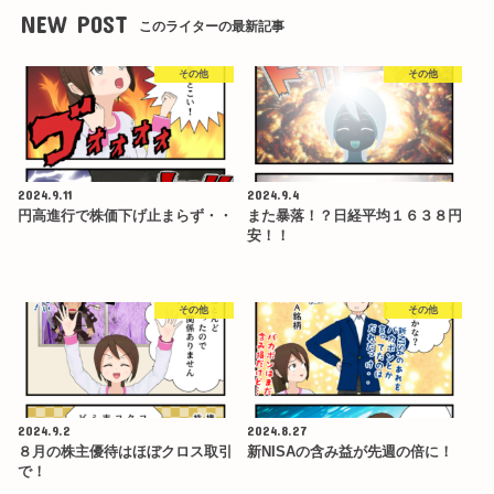
NEW POST
このライターの最新記事
その他
その他
2024.9.11
2024.9.4
円高進行で株価下げ止まらず・・
また暴落！？日経平均１６３８円
安！！
その他
その他
2024.9.2
2024.8.27
８月の株主優待はほぼクロス取引
新NISAの含み益が先週の倍に！
で！