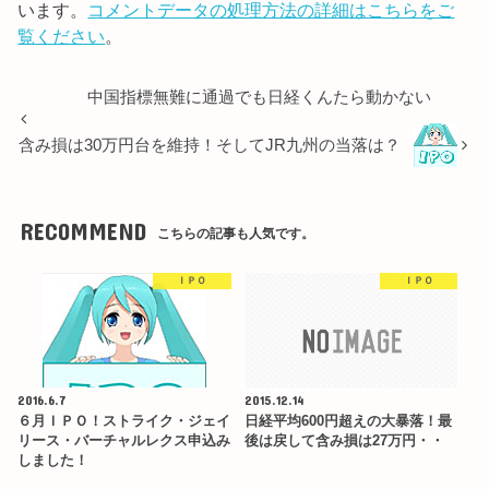
います。
コメントデータの処理方法の詳細はこちらをご
覧ください
。
中国指標無難に通過でも日経くんたら動かない
含み損は30万円台を維持！そしてJR九州の当落は？
RECOMMEND
こちらの記事も人気です。
ＩＰＯ
ＩＰＯ
2016.6.7
2015.12.14
６月ＩＰＯ！ストライク・ジェイ
日経平均600円超えの大暴落！最
リース・バーチャルレクス申込み
後は戻して含み損は27万円・・
しました！