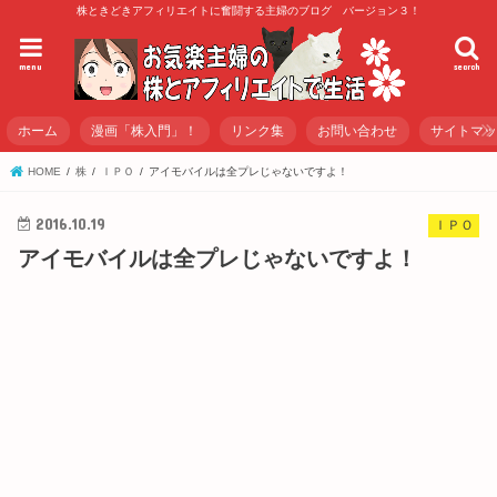
株ときどきアフィリエイトに奮闘する主婦のブログ バージョン３！
menu
search
ホーム
漫画「株入門」！
リンク集
お問い合わせ
サイトマ
HOME
株
ＩＰＯ
アイモバイルは全プレじゃないですよ！
2016.10.19
ＩＰＯ
アイモバイルは全プレじゃないですよ！