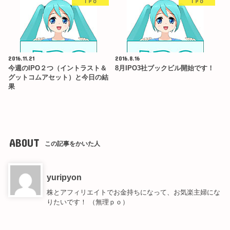
ＩＰＯ
ＩＰＯ
2016.11.21
2016.8.16
今週のIPO２つ（イントラスト＆
8月IPO3社ブックビル開始です！
グットコムアセット）と今日の結
果
ABOUT
この記事をかいた人
yuripyon
株とアフィリエイトでお金持ちになって、お気楽主婦にな
りたいです！ （無理ｐｏ）