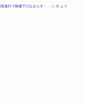
円高進行で株価下げ止まらず・・
に
水
より