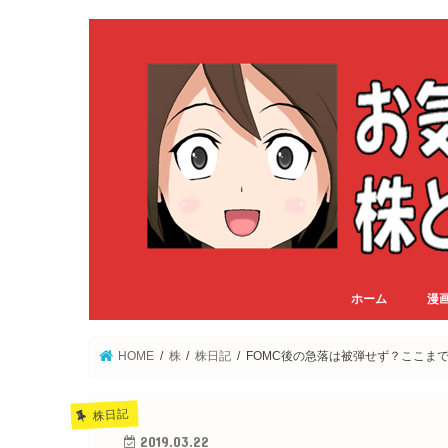
ホーム
漫
HOME
株
株日記
FOMC後の急落は被弾せず？ここま
株日記
2019.03.22