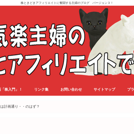
株ときどきアフィリエイトに奮闘する主婦のブログ バージョン３！
画「株入門」！
リンク集
お問い合わせ
サイトマップ
プ
では計画通り・・のはず？