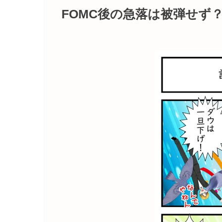
FOMC後の急落は被弾せず