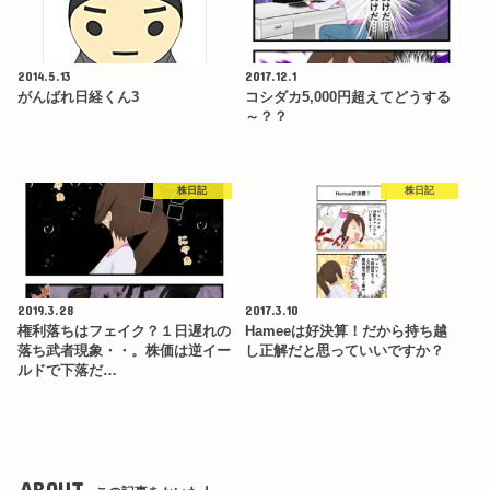
2014.5.13
2017.12.1
がんばれ日経くん3
コシダカ5,000円超えてどうする
～？？
株日記
株日記
2019.3.28
2017.3.10
権利落ちはフェイク？１日遅れの
Hameeは好決算！だから持ち越
落ち武者現象・・。株価は逆イー
し正解だと思っていいですか？
ルドで下落だ…
ABOUT