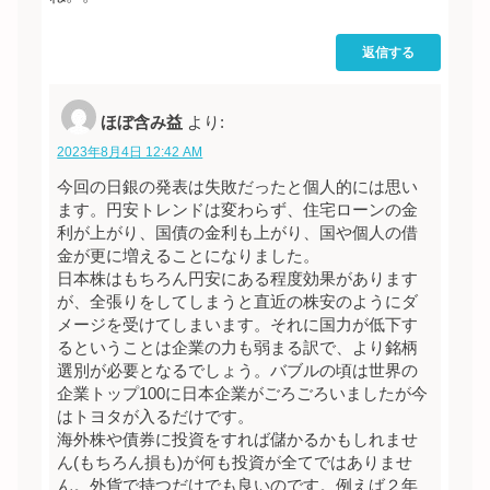
返信する
ほぼ含み益
より:
2023年8月4日 12:42 AM
今回の日銀の発表は失敗だったと個人的には思い
ます。円安トレンドは変わらず、住宅ローンの金
利が上がり、国債の金利も上がり、国や個人の借
金が更に増えることになりました。
日本株はもちろん円安にある程度効果があります
が、全張りをしてしまうと直近の株安のようにダ
メージを受けてしまいます。それに国力が低下す
るということは企業の力も弱まる訳で、より銘柄
選別が必要となるでしょう。バブルの頃は世界の
企業トップ100に日本企業がごろごろいましたが今
はトヨタが入るだけです。
海外株や債券に投資をすれば儲かるかもしれませ
ん(もちろん損も)が何も投資が全てではありませ
ん。外貨で持つだけでも良いのです。例えば２年