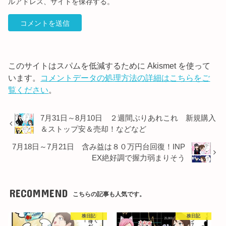
ルアドレス、サイトを保存する。
このサイトはスパムを低減するために Akismet を使って
います。
コメントデータの処理方法の詳細はこちらをご
覧ください
。
7月31日～8月10日 ２週間ぶりあれこれ 新規購入
＆ストップ安＆売却！などなど
7月18日～7月21日 含み益は８０万円台回復！INP
EX絶好調で握力弱まりそう
RECOMMEND
こちらの記事も人気です。
株日記
株日記