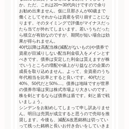
か。ただ、これは20〜30代向けですので余り
お勧め出来ません。仮に旦那さんが60歳まで
働くとしてそれからは資産を切り崩すことにな
ります。そのタイミングで評価がマイナスだっ
たら当てが外れてしまいます。若いうちだった
ら積立が有効なのですが、期間が短い場合は効
果が得られません。
40代以降は高配当株(減配がないもの)や債券で
資産が目減りしない配当利金収入をメインとす
べきです。債券は安定した利金は貰えますが株
でいうところの増配や値上がり益などの企業の
成長を取り込めません。よって、全資産のうち
年代相当を比率とすると良いです。40代だと
40%、50代だと50%…。債券は地味ですが世界
の債券市場は実は株式市場より大きいのです。
株を剣とするならば債券は盾です。剣と盾で戦
いましょう。
シンデンをお勧めしてしまって申し訳ありませ
ん。明日は売買が成立すると思うので売却を推
奨します。今後も、減配&改悪銘柄は切ってい
って残った銘柄と長いお付き合いをしていきま