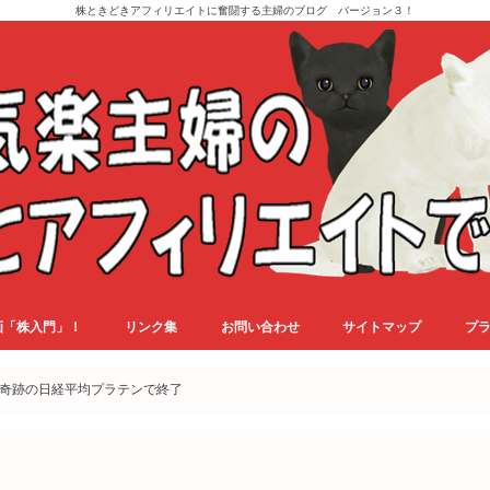
株ときどきアフィリエイトに奮闘する主婦のブログ バージョン３！
画「株入門」！
リンク集
お問い合わせ
サイトマップ
プ
は奇跡の日経平均プラテンで終了