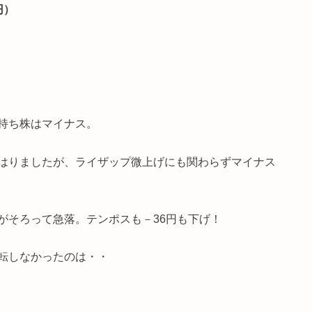
円）
持ち株はマイナス。
はりましたが、ライザップ微上げにも関わらずマイナス
がそろって急落。テンポスも－36円も下げ！
転しなかったのは・・