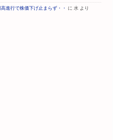
円高進行で株価下げ止まらず・・
に
水
より