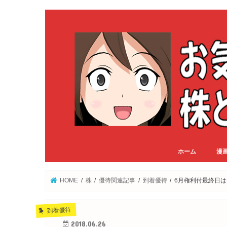
ホーム
漫
HOME
株
優待関連記事
到着優待
6月権利付最終日
到着優待
2018.06.26