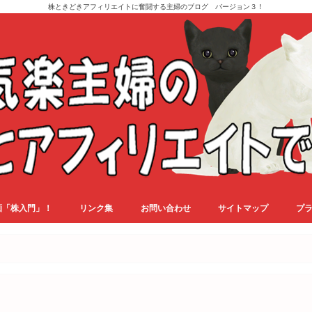
株ときどきアフィリエイトに奮闘する主婦のブログ バージョン３！
画「株入門」！
リンク集
お問い合わせ
サイトマップ
プ
！