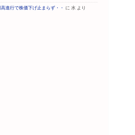
円高進行で株価下げ止まらず・・
に
水
より