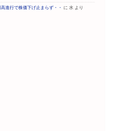
円高進行で株価下げ止まらず・・
に
水
より