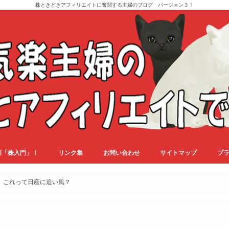
株ときどきアフィリエイトに奮闘する主婦のブログ バージョン３！
画「株入門」！
リンク集
お問い合わせ
サイトマップ
プ
？」これって日産に追い風？