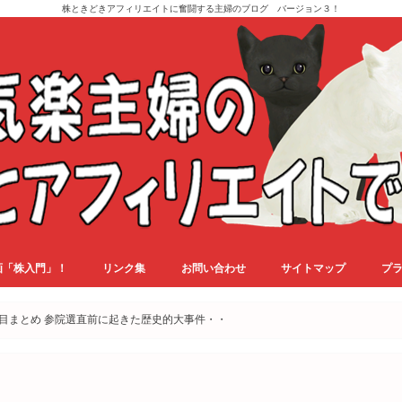
株ときどきアフィリエイトに奮闘する主婦のブログ バージョン３！
画「株入門」！
リンク集
お問い合わせ
サイトマップ
プ
1週目まとめ 参院選直前に起きた歴史的大事件・・