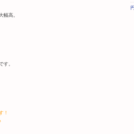
大幅高。
です。
す！
♪