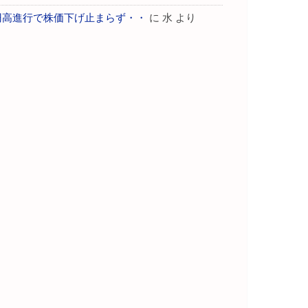
円高進行で株価下げ止まらず・・
に
水
より