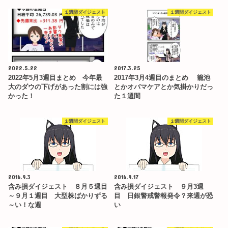
１週間ダイジェスト
１週間ダイジェスト
2022.5.22
2017.3.25
2022年5月3週目まとめ 今年最
2017年3月4週目のまとめ 籠池
大のダウの下げがあった割には強
とかオバマケアとか気掛かりだっ
かった！
た１週間
１週間ダイジェスト
１週間ダイジェスト
2016.9.3
2016.9.17
含み損ダイジェスト ８月５週目
含み損ダイジェスト ９月3週
～９月１週目 大型株ばかりずる
目 日銀警戒警報発令？来週が恐
～い！な週
い