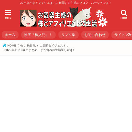
株ときどきアフィリエイトに奮闘する主婦のブログ バージョン３！
menu
search
ホーム
漫画「株入門」！
リンク集
お問い合わせ
サイトマ
HOME
株
株日記
１週間ダイジェスト
2022年11月3週目まとめ また含み益生活返り咲き♪