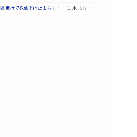
円高進行で株価下げ止まらず・・
に
水
より