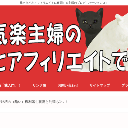
株ときどきアフィリエイトに奮闘する主婦のブログ バージョン３！
画「株入門」！
リンク集
お問い合わせ
サイトマップ
プ
優待銘柄の（酷い）権利落ち状況と利確も1つ！