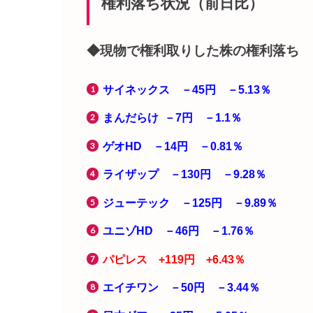
権利落ち状況（前日比）
◆現物で権利取りした株の権利落ち
サイネックス －45円 －5.13％
まんだらけ －7円 －1.1％
ゲオHD －14円 －0.81％
ライザップ －130円 －9.28％
ジューテック －125円 －9.89％
ユニゾHD －46円 －1.76％
パピレス +119円 +6.43％
エイチワン －50円 －3.44％