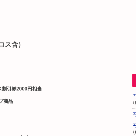
クロス含）
ド
割引券2000円相当
ープ商品
ド