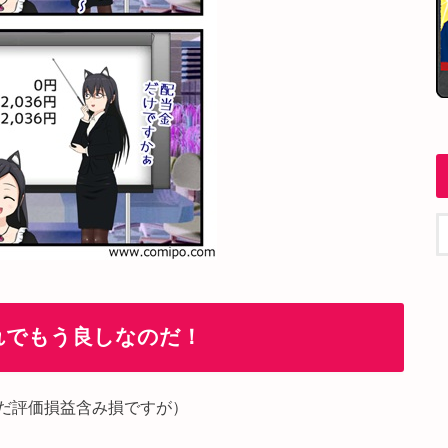
れでもう良しなのだ！
だ評価損益含み損ですが）