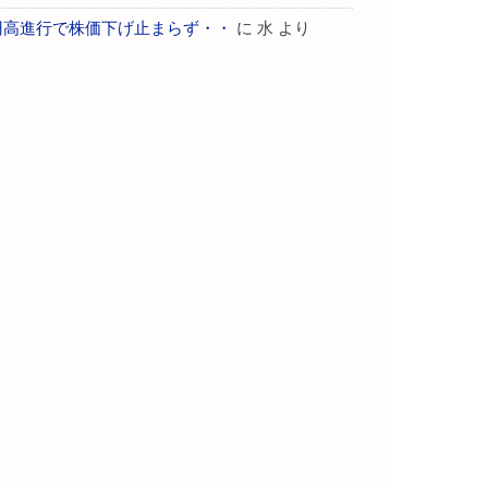
円高進行で株価下げ止まらず・・
に
水
より