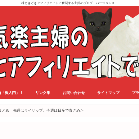
株ときどきアフィリエイトに奮闘する主婦のブログ バージョン３！
画「株入門」！
リンク集
お問い合わせ
サイトマップ
プ
のまとめ 先週はライザップ、今週は日産で青ざめた