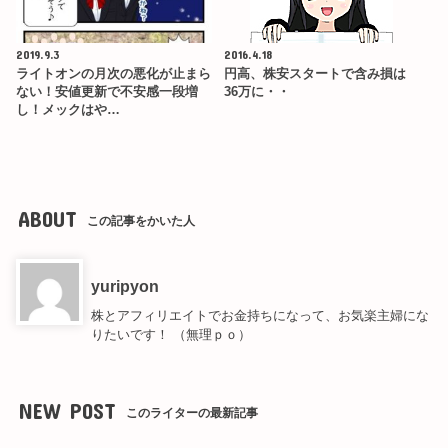
2019.9.3
2016.4.18
ライトオンの月次の悪化が止まら
円高、株安スタートで含み損は
ない！安値更新で不安感一段増
36万に・・
し！メックはや…
ABOUT
この記事をかいた人
yuripyon
株とアフィリエイトでお金持ちになって、お気楽主婦にな
りたいです！ （無理ｐｏ）
NEW POST
このライターの最新記事