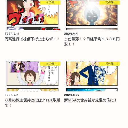
その他
その他
2024.9.11
2024.9.4
円高進行で株価下げ止まらず・・
また暴落！？日経平均１６３８円
安！！
その他
その他
2024.9.2
2024.8.27
８月の株主優待はほぼクロス取引
新NISAの含み益が先週の倍に！
で！