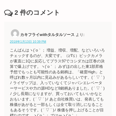
2
件のコメント
カキフライwithタルタルソース
より:
2018年1月13日 10:39 PM
こんばんはヽ(´o｀； 増益、増収、増配、などいろいろ
チェックするのが、大変です。（≧∇≦）ビックカメラ
が素直に1Qに反応してプラス97でコシダカは圧巻の決
算で爆上げです。ヽ(´o｀； みずほの出した東1部昇格
予想でもっとも可能性のある銘柄は、「確度High」と
呼ばれ数ヶ月以内に見込みがあるらしいです。( ´ ▽ ` )
ﾉ ライザップは、入っていなくてジャパンエレベータ
ーサービスや力の源HDなど8銘柄ありました。( ´ ▽ ` )
ﾉ 少し長期になりますが、買っておいてもいいかなと
おもいます。( ´ ▽ ` )ﾉ あと自社株買いは、発表しても
株価があがると一部もしくは全て取り消しになること
もあるそうです。( ´ ▽ ` )ﾉ 株価を押し上げることが目
標なのです。ヽ(´o｀； ではーヽ(´o｀；