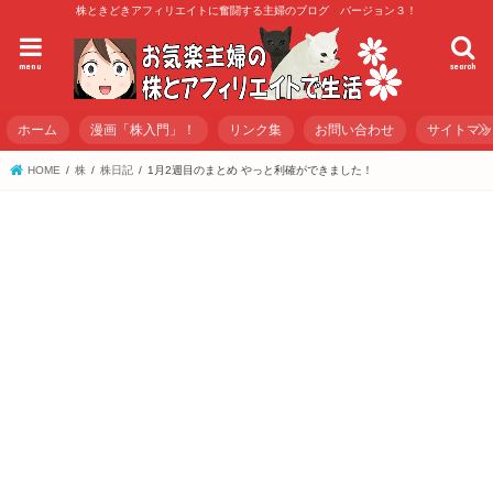
株ときどきアフィリエイトに奮闘する主婦のブログ バージョン３！
menu
search
ホーム
漫画「株入門」！
リンク集
お問い合わせ
サイトマ
HOME
株
株日記
1月2週目のまとめ やっと利確ができました！