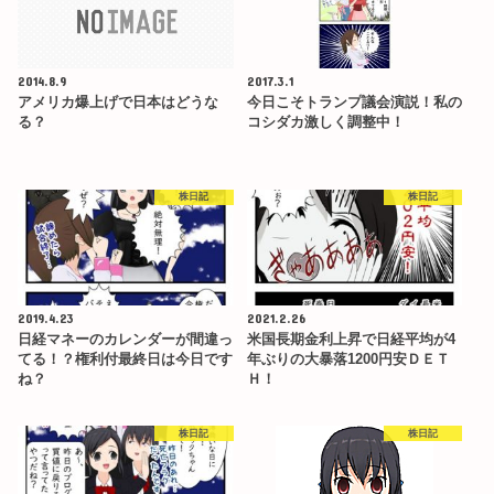
2014.8.9
2017.3.1
アメリカ爆上げで日本はどうな
今日こそトランプ議会演説！私の
る？
コシダカ激しく調整中！
株日記
株日記
2019.4.23
2021.2.26
日経マネーのカレンダーが間違っ
米国長期金利上昇で日経平均が4
てる！？権利付最終日は今日です
年ぶりの大暴落1200円安ＤＥＴ
ね？
Ｈ！
株日記
株日記