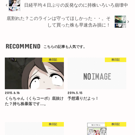
日経平均４日ぶりの反発なのに持株いろいろ崩壊中
底割れた？このラインは守ってほしかった・・。そ
して買った株も早速含み損に！
RECOMMEND
こちらの記事も人気です。
株日記
株日記
2015.6.16
2014.5.15
くらちゃん（くらコーポ）底抜け
予想通りだよっ！
た？持ち株暴落です…。
株日記
株日記