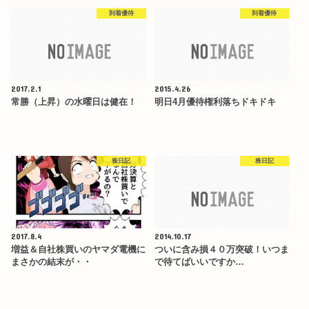
到着優待
到着優待
2017.2.1
2015.4.26
常勝（上昇）の水曜日は健在！
明日4月優待権利落ちドキドキ
株日記
株日記
2017.8.4
2014.10.17
増益＆自社株買いのヤマダ電機に
ついに含み損４０万突破！いつま
まさかの結末が・・
で待てばいいですか…