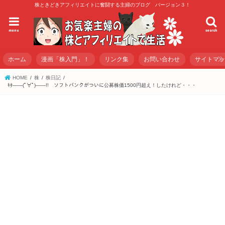
株ときどきアフィリエイトに奮闘する主婦のブログ バージョン３！
menu
search
ホーム
漫画「株入門」！
リンク集
お問い合わせ
サイトマ
HOME
株
株日記
ｷﾀ――(ﾟ∀ﾟ)――!! ソフトバンクがついに公募株価1500円超え！したけれど・・・