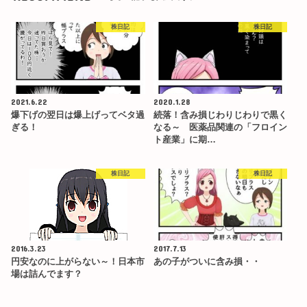
株日記
株日記
2021.6.22
2020.1.28
爆下げの翌日は爆上げってベタ過
続落！含み損じわりじわりで黒く
ぎる！
なる～ 医薬品関連の「フロイン
ト産業」に期…
株日記
株日記
2016.3.23
2017.7.13
円安なのに上がらない～！日本市
あの子がついに含み損・・
場は詰んでます？