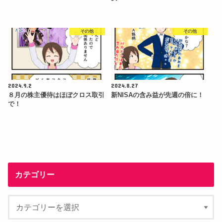
その他
その他
2024.9.2
2024.8.27
８月の株主優待はほぼクロス取引
新NISAの含み益が先週の倍に！
で！
カテゴリー