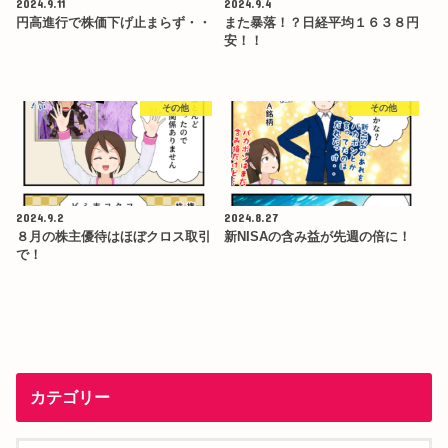
2024.9.11
2024.9.4
円高進行で株価下げ止まらず・・
また暴落！？日経平均１６３８円
安！！
その他
その他
2024.9.2
2024.8.27
８月の株主優待はほぼクロス取引
新NISAの含み益が先週の倍に！
で！
カテゴリー