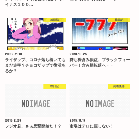
イナス１００…
株日記
株日記
2022.11.10
2018.10.25
ライザップ、コロナ落ち着いても
持ち株含み損益、ブラックフィー
まだ赤字？チョコザップで復活あ
バー！含み損転落へ・・
るか？
株日記
到着優待
2016.2.29
2015.11.17
フジオ君、さぁ反撃開始だ！？
市場はテロに屈しない！