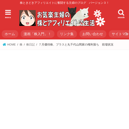
株ときどきアフィリエイトに奮闘する主婦のブログ バージョン３！
menu
search
ホーム
漫画「株入門」！
リンク集
お問い合わせ
サイトマ
HOME
株
株日記
７月優待株、ブラスと丸千代山岡家の権利落ち 前場状況