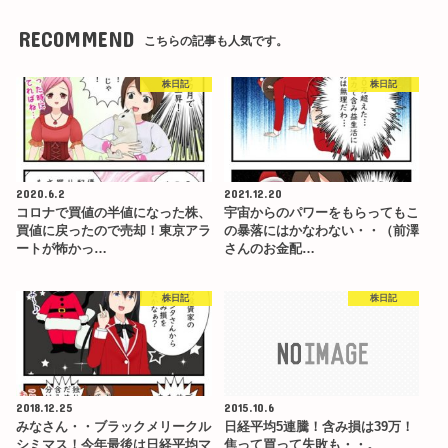
RECOMMEND
こちらの記事も人気です。
株日記
株日記
2020.6.2
2021.12.20
コロナで買値の半値になった株、
宇宙からのパワーをもらってもこ
買値に戻ったので売却！東京アラ
の暴落にはかなわない・・（前澤
ートが怖かっ…
さんのお金配…
株日記
株日記
2018.12.25
2015.10.6
みなさん・・ブラックメリークル
日経平均5連騰！含み損は39万！
シミマス！今年最後は日経平均マ
焦って買って失敗も・・。