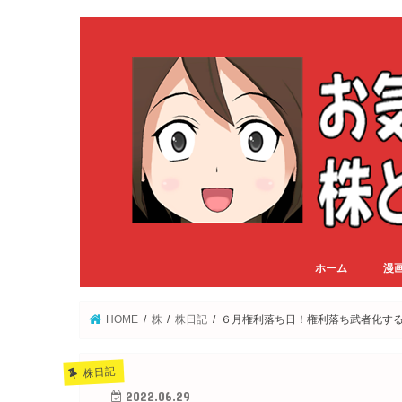
ホーム
漫
HOME
株
株日記
６月権利落ち日！権利落ち武者化す
株日記
2022.06.29