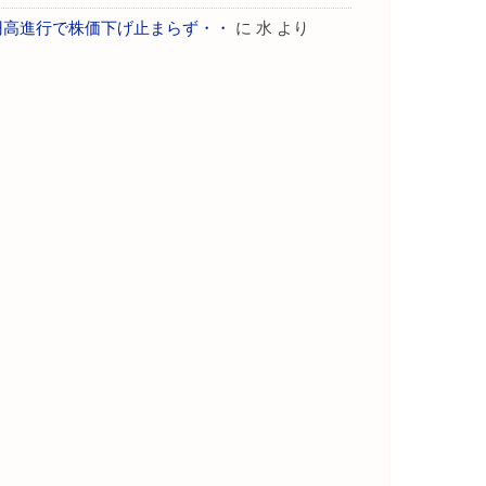
円高進行で株価下げ止まらず・・
に
水
より