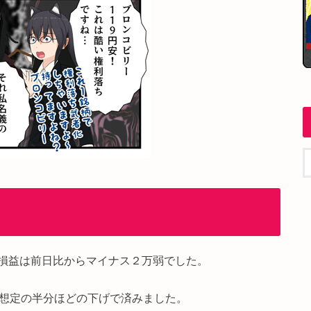
損益は前日比からマイナス２万弱でした。
が想定の半分ほどの下げで済みました。