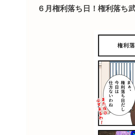
６月権利落ち日！権利落ち