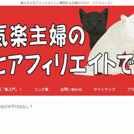
株ときどきアフィリエイトに奮闘する主婦のブログ バージョン３！
画「株入門」！
リンク集
お問い合わせ
サイトマップ
プ
るほどの下げはなし？