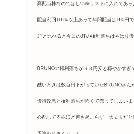
高配当株なのでほしい株リストに入れてあっ
配当利回り6％以上あって年間配当は100円
JTと比べると今日のJTの権利落ちはやはり
BRUNOの権利落ちが３３円安と穏やかすぎ
酷いときは数百円下がっていたBRUNOさ
優待改悪と権利落ちが怖くて売ってしまいま
心配してる株ほど何も起こらず、大丈夫だと
予測外れまくり！！