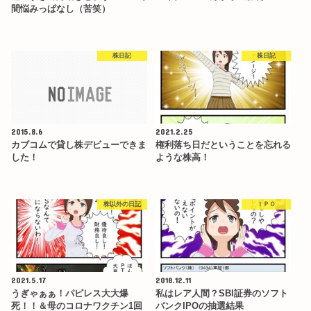
間悩みっぱなし（苦笑）
株日記
株日記
2015.8.6
2021.2.25
カブコムで貸し株デビューできま
権利落ち日だということを忘れる
した！
ような株高！
株以外の日記
ＩＰＯ
2021.5.17
2018.12.11
うぎゃぁぁ！パピレス大大爆
私はレア人間？SBI証券のソフト
死！！＆母のコロナワクチン1回
バンクIPOの抽選結果