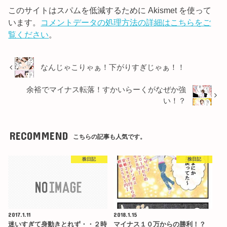
このサイトはスパムを低減するために Akismet を使って
います。
コメントデータの処理方法の詳細はこちらをご
覧ください
。
なんじゃこりゃぁ！下がりすぎじゃぁ！！
余裕でマイナス転落！すかいらーくがなぜか強
い！？
RECOMMEND
こちらの記事も人気です。
株日記
株日記
2017.1.11
2018.1.15
迷いすぎて身動きとれず・・２時
マイナス１０万からの勝利！？