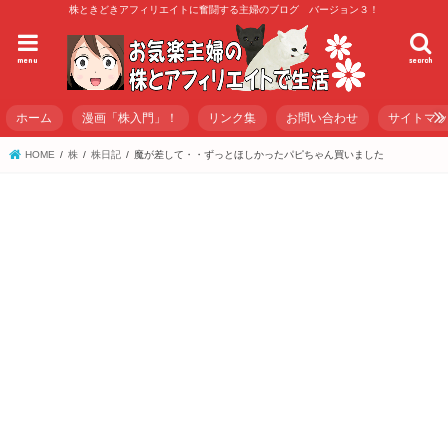
株ときどきアフィリエイトに奮闘する主婦のブログ バージョン３！
menu
search
ホーム
漫画「株入門」！
リンク集
お問い合わせ
サイトマ
HOME
株
株日記
魔が差して・・ずっとほしかったパピちゃん買いました