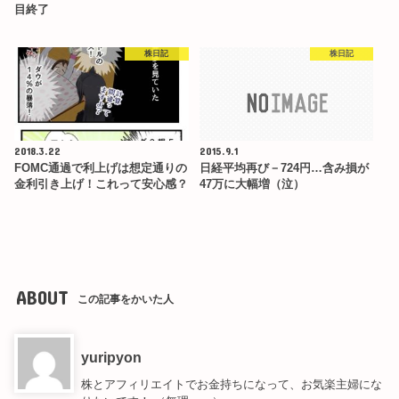
目終了
株日記
株日記
2018.3.22
2015.9.1
FOMC通過で利上げは想定通りの
日経平均再び－724円…含み損が
金利引き上げ！これって安心感？
47万に大幅増（泣）
ABOUT
この記事をかいた人
yuripyon
株とアフィリエイトでお金持ちになって、お気楽主婦にな