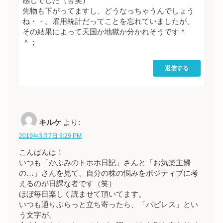
感じでした（苦笑）
先物も下がってますし、どうなっちゃうんでしょう
ね・・。雇用統計だってことを忘れていましたが、
その結果によって天国か地獄か分かれそうです＾
＾；
返信する
キルケ
より:
2019年3月7日 9:29 PM
こんばんは！
いつも「かぶみのトホホ日記」さんと「お気楽主婦
の…」さんを見て、自分の株の悩みをポジティブに考
えるのが日課な者です（笑）
ほぼ毎日楽しく読ませて頂いてます。
いつも通りぶらっと立ち寄ったら、「パピレス」とい
う文字が。