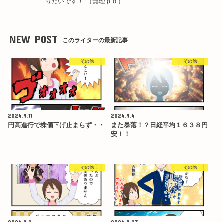
りたいです！ （無理ｐｏ）
NEW POST
このライターの最新記事
その他
その他
2024.9.11
2024.9.4
円高進行で株価下げ止まらず・・
また暴落！？日経平均１６３８円
安！！
その他
その他
2024.9.2
2024.8.27