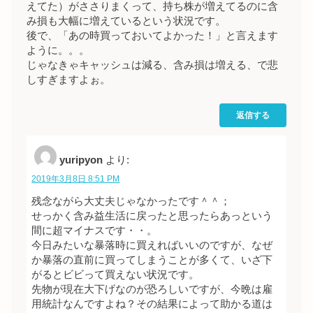
えてた）がささりまくって、持ち株が増えてるのに含
み損も大幅に増えているという状況です。
後で、「あの時買っておいてよかった！」と言えます
ように。。。
じゃなきゃキャッシュは減る、含み損は増える、で悲
しすぎますよぉ。
返信する
yuripyon
より:
2019年3月8日 8:51 PM
残念ながら大丈夫じゃなかったです＾＾；
せっかく含み益生活に戻ったと思ったらあっという
間に超マイナスです・・。
今日みたいな暴落時に買えればいいのですが、なぜ
か暴落の直前に買ってしまうことが多くて、いざ下
がるとビビって買えない状況です。
先物が現在大下げなのが恐ろしいですが、今晩は雇
用統計なんですよね？その結果によって助かる道は