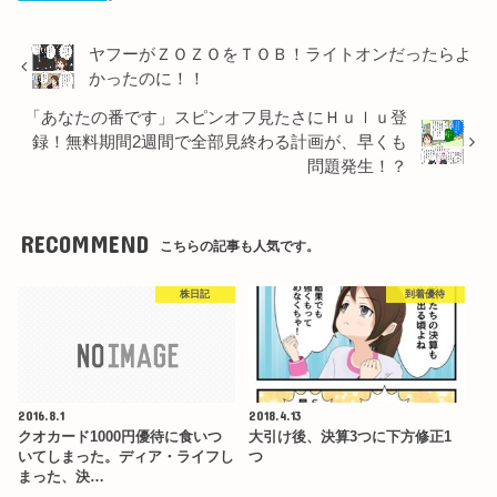
ヤフーがＺＯＺＯをＴＯＢ！ライトオンだったらよ
かったのに！！
「あなたの番です」スピンオフ見たさにＨｕｌｕ登
録！無料期間2週間で全部見終わる計画が、早くも
問題発生！？
RECOMMEND
こちらの記事も人気です。
株日記
到着優待
2016.8.1
2018.4.13
クオカード1000円優待に食いつ
大引け後、決算3つに下方修正1
いてしまった。ディア・ライフし
つ
まった、決…