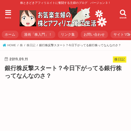
株ときどきアフィリエイトに奮闘する主婦のブログ バージョン３！
menu
search
ホーム
漫画「株入門」！
リンク集
お問い合わせ
サイトマ
HOME
株
株日記
銀行株反撃スタート？今日下がってる銀行株ってなんなのさ？
2019.09.11
株日記
銀行株反撃スタート？今日下がってる銀行株
ってなんなのさ？