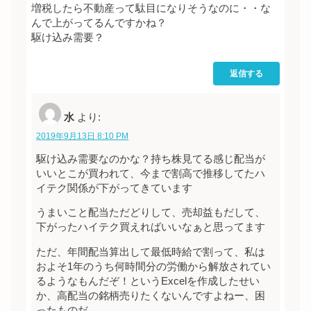
増税したら不動産って駄目になりそうなのに・・な
んで上がってるんですかね？
駆け込み需要？
返信する
水
より:
2019年9月13日 8:10 PM
駆け込み需要なのかな？持ち株見てる感じ配当が
いいとこが買われて、今まで割高で推移してたハ
イテク関係が下がってきています
うまいこと配当ただどりして、売却益もだして、
下がったハイテク買えればいいなぁと思ってます
ただ、年間配当算出して最低時給で割って、私は
およそ1年のうち何時間分の労働から解放されてい
るようなもんだぞ！というExcelを作成したせい
か、高配当の銘柄売りたくないんですよねー、困
ったものだ