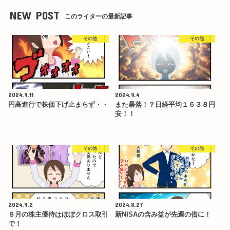
NEW POST
このライターの最新記事
その他
その他
2024.9.11
2024.9.4
円高進行で株価下げ止まらず・・
また暴落！？日経平均１６３８円
安！！
その他
その他
2024.9.2
2024.8.27
８月の株主優待はほぼクロス取引
新NISAの含み益が先週の倍に！
で！