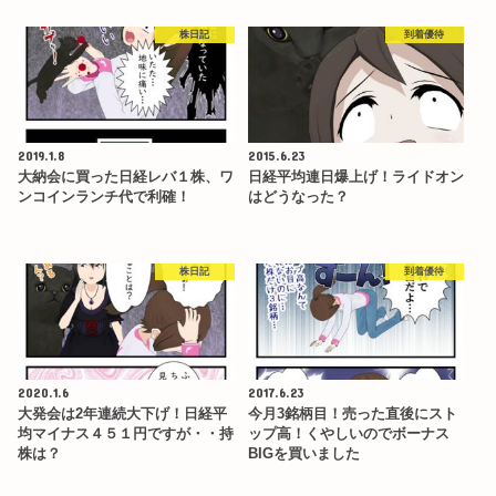
株日記
到着優待
2019.1.8
2015.6.23
大納会に買った日経レバ１株、ワ
日経平均連日爆上げ！ライドオン
ンコインランチ代で利確！
はどうなった？
株日記
到着優待
2020.1.6
2017.6.23
大発会は2年連続大下げ！日経平
今月3銘柄目！売った直後にスト
均マイナス４５１円ですが・・持
ップ高！くやしいのでボーナス
株は？
BIGを買いました