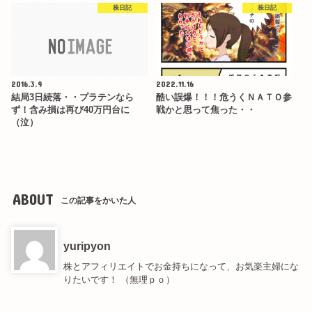
株日記
株日記
2016.3.9
2022.11.16
結局3日続落・・プラテンなら
酷い誤爆！！！危うくＮＡＴＯ参
ず！含み損は再び40万円台に
戦かと思って焦った・・
（泣）
ABOUT
この記事をかいた人
yuripyon
株とアフィリエイトでお金持ちになって、お気楽主婦にな
りたいです！ （無理ｐｏ）