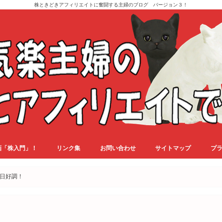
株ときどきアフィリエイトに奮闘する主婦のブログ バージョン３！
画「株入門」！
リンク集
お問い合わせ
サイトマップ
プ
日好調！