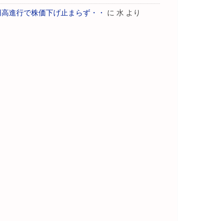
円高進行で株価下げ止まらず・・
に
水
より