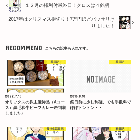
１２月の権利付最終日！クロスは４銘柄
2017年はクリスマス損切り！7万円ほどバッサリき
りました！
RECOMMEND
こちらの記事も人気です。
株日記
株日記
2022.7.15
2016.8.10
オリックスの株主優待品（Aコー
祭日前に少し利確。でも手数料で
ス）黒毛和牛ビーフカレー缶到着
ほぼトントン・・
しました♪
優待生活日記
株日記