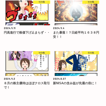
その他
その他
2024.9.11
2024.9.4
円高進行で株価下げ止まらず・・
また暴落！？日経平均１６３８円
安！！
その他
その他
2024.9.2
2024.8.27
８月の株主優待はほぼクロス取引
新NISAの含み益が先週の倍に！
で！