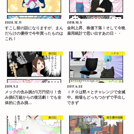
2020.12.11
2018.10.5
すこし前の話になりますが、まん
金利上昇、株価下落！そして今晩
だらけの優待で今年買ったものは
雇用統計で思い出すあの日・・
これ！
株日記
ＩＰＯ
2019.9.2
2017.6.22
メックの含み損が1万円切り！含
ＩＰＯは黙々とチャレンジで全滅
み損6万超からの復活劇！でも全
中。相場もどっちつかずで手出し
体的に含み損…
できず
株日記
株主優待情報