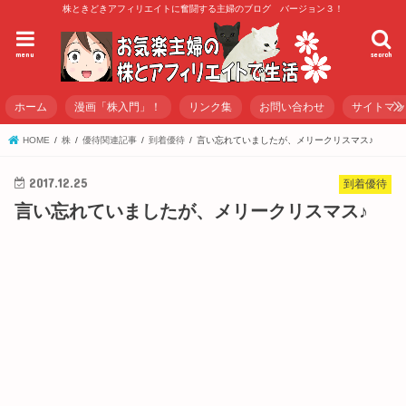
株ときどきアフィリエイトに奮闘する主婦のブログ バージョン３！
menu
search
ホーム
漫画「株入門」！
リンク集
お問い合わせ
サイトマ
HOME
株
優待関連記事
到着優待
言い忘れていましたが、メリークリスマス♪
2017.12.25
到着優待
言い忘れていましたが、メリークリスマス♪