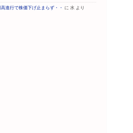
円高進行で株価下げ止まらず・・
に
水
より