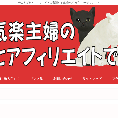
株ときどきアフィリエイトに奮闘する主婦のブログ バージョン３！
画「株入門」！
リンク集
お問い合わせ
サイトマップ
プ