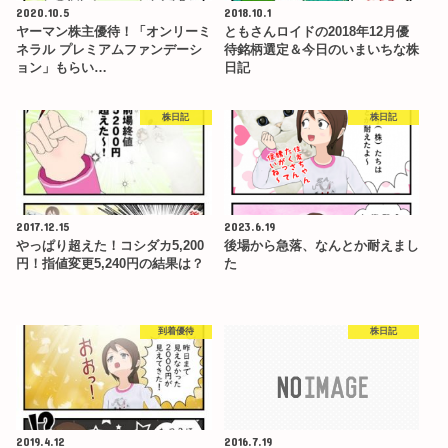
2020.10.5
2018.10.1
ヤーマン株主優待！「オンリーミ
ともさんロイドの2018年12月優
ネラル プレミアムファンデーシ
待銘柄選定＆今日のいまいちな株
ョン」もらい…
日記
株日記
株日記
2017.12.15
2023.6.19
やっぱり超えた！コシダカ5,200
後場から急落、なんとか耐えまし
円！指値変更5,240円の結果は？
た
到着優待
株日記
2019.4.12
2016.7.19