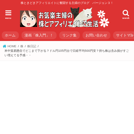
株ときどきアフィリエイトに奮闘する主婦のブログ バージョン３！
menu
search
ホーム
漫画「株入門」！
リンク集
お問い合わせ
サイトマ
HOME
株
株日記
米中貿易懸念でどこまで下がる？ドル円105円台で日経平均500円安？持ち株は含み損がすご
い増えてる予感・・