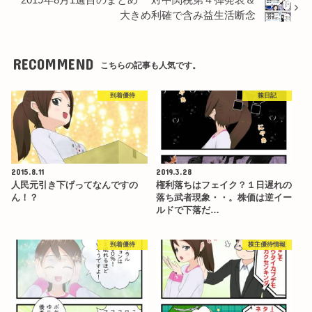
大きめ利確で含み益生活断念
RECOMMEND
こちらの記事も人気です。
到着優待
株日記
2015.8.11
2019.3.28
人民元引き下げってなんですの
権利落ちはフェイク？１日遅れの
ん！？
落ち武者現象・・。株価は逆イー
ルドで下落だ…
到着優待
株主優待情報