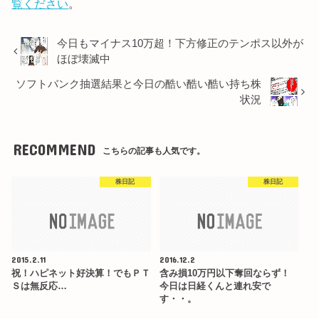
覧ください
。
今日もマイナス10万超！下方修正のテンポス以外が
ほぼ壊滅中
ソフトバンク抽選結果と今日の酷い酷い酷い持ち株
状況
RECOMMEND
こちらの記事も人気です。
株日記
株日記
2015.2.11
2016.12.2
祝！ハピネット好決算！でもＰＴ
含み損10万円以下奪回ならず！
Ｓは無反応…
今日は日経くんと連れ安で
す・・。