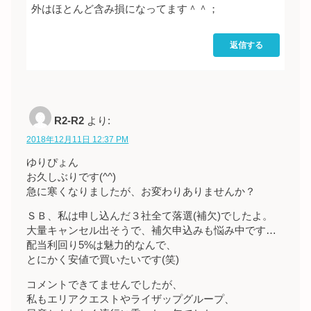
外はほとんど含み損になってます＾＾；
返信する
R2-R2
より:
2018年12月11日 12:37 PM
ゆりぴょん
お久しぶりです(^^)
急に寒くなりましたが、お変わりありませんか？
ＳＢ、私は申し込んだ３社全て落選(補欠)でしたよ。
大量キャンセル出そうで、補欠申込みも悩み中です…
配当利回り5%は魅力的なんで、
とにかく安値で買いたいです(笑)
コメントできてませんでしたが、
私もエリアクエストやライザップグループ、