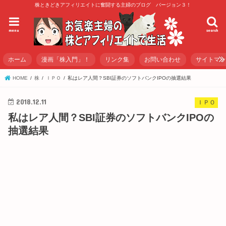
株ときどきアフィリエイトに奮闘する主婦のブログ バージョン３！
menu
search
ホーム
漫画「株入門」！
リンク集
お問い合わせ
サイトマ
HOME
株
ＩＰＯ
私はレア人間？SBI証券のソフトバンクIPOの抽選結果
2018.12.11
ＩＰＯ
私はレア人間？SBI証券のソフトバンクIPOの
抽選結果