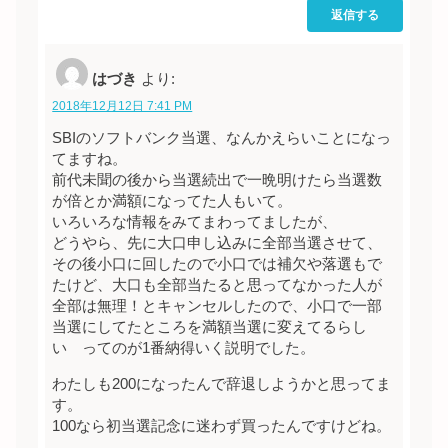
返信する
はづき
より:
2018年12月12日 7:41 PM
SBIのソフトバンク当選、なんかえらいことになっ
てますね。
前代未聞の後から当選続出で一晩明けたら当選数
が倍とか満額になってた人もいて。
いろいろな情報をみてまわってましたが、
どうやら、先に大口申し込みに全部当選させて、
その後小口に回したので小口では補欠や落選もで
たけど、大口も全部当たると思ってなかった人が
全部は無理！とキャンセルしたので、小口で一部
当選にしてたところを満額当選に変えてるらし
い ってのが1番納得いく説明でした。
わたしも200になったんで辞退しようかと思ってま
す。
100なら初当選記念に迷わず買ったんですけどね。