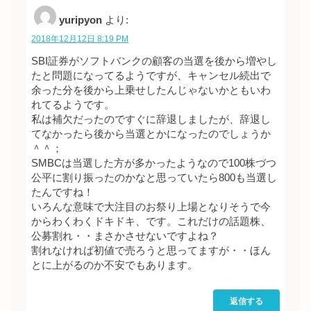
yuripyon
より:
2018年12月12日 8:19 PM
SBI証券がソフトバンクの顧客の当選を後から増やし
たと問題になってるようですが、キャンセル続出で
余った分を後から上乗せしたんじゃないかともいわ
れてるようです。
私は補欠だったのですぐに辞退しましたが、辞退し
てなかったら後から当選とかになったのでしょうか
＾＾；
SMBCは当選した方が多かったようなので100株づつ
公平に割り振ったのかなと思っていたら800も当選し
たんですね！
いろんな意味で大注目のお祭り上場となりそうで今
からわくわくドキドキ、です。これだけの話題株、
公募割れ・・まさかさせないですよね？
割れなければ初値で売ろうと思ってますが・・ほん
とに上がるのか不安でもあります。
返信する