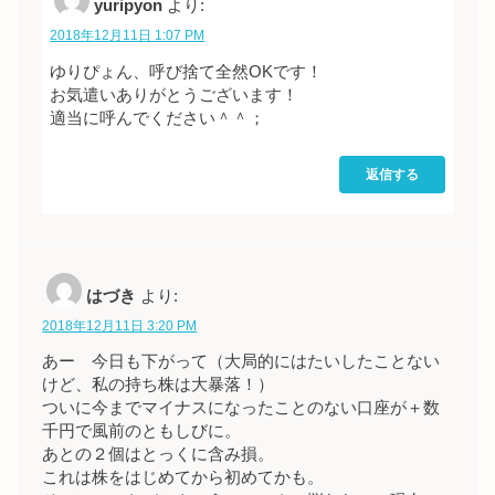
yuripyon
より:
2018年12月11日 1:07 PM
ゆりぴょん、呼び捨て全然OKです！
お気遣いありがとうございます！
適当に呼んでください＾＾；
返信する
はづき
より:
2018年12月11日 3:20 PM
あー 今日も下がって（大局的にはたいしたことない
けど、私の持ち株は大暴落！）
ついに今までマイナスになったことのない口座が＋数
千円で風前のともしびに。
あとの２個はとっくに含み損。
これは株をはじめてから初めてかも。