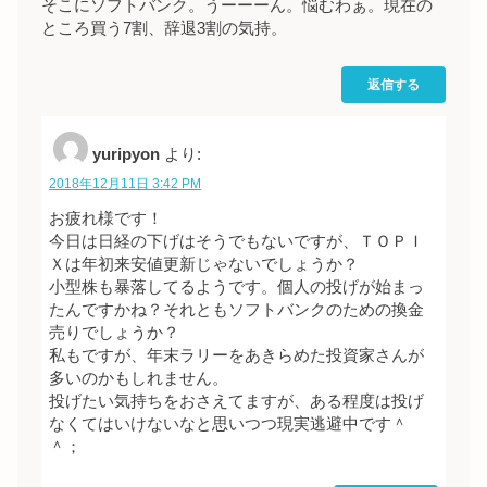
そこにソフトバンク。うーーーん。悩むわぁ。現在の
ところ買う7割、辞退3割の気持。
返信する
yuripyon
より:
2018年12月11日 3:42 PM
お疲れ様です！
今日は日経の下げはそうでもないですが、ＴＯＰＩ
Ｘは年初来安値更新じゃないでしょうか？
小型株も暴落してるようです。個人の投げが始まっ
たんですかね？それともソフトバンクのための換金
売りでしょうか？
私もですが、年末ラリーをあきらめた投資家さんが
多いのかもしれません。
投げたい気持ちをおさえてますが、ある程度は投げ
なくてはいけないなと思いつつ現実逃避中です＾
＾；