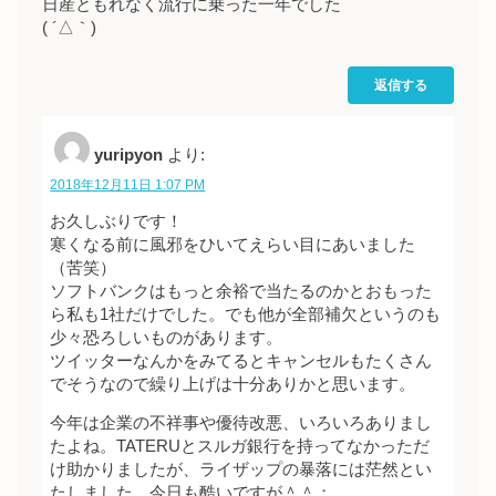
日産ともれなく流行に乗った一年でした
( ´△｀)
返信する
yuripyon
より:
2018年12月11日 1:07 PM
お久しぶりです！
寒くなる前に風邪をひいてえらい目にあいました
（苦笑）
ソフトバンクはもっと余裕で当たるのかとおもった
ら私も1社だけでした。でも他が全部補欠というのも
少々恐ろしいものがあります。
ツイッターなんかをみてるとキャンセルもたくさん
でそうなので繰り上げは十分ありかと思います。
今年は企業の不祥事や優待改悪、いろいろありまし
たよね。TATERUとスルガ銀行を持ってなかっただ
け助かりましたが、ライザップの暴落には茫然とい
たしました。今日も酷いですが＾＾；