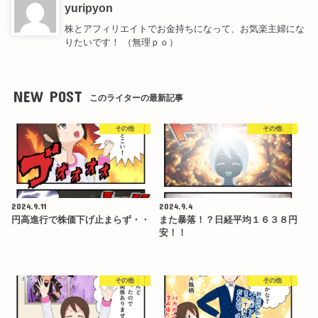
yuripyon
株とアフィリエイトでお金持ちになって、お気楽主婦にな
りたいです！ （無理ｐｏ）
NEW POST
このライターの最新記事
その他
その他
2024.9.11
2024.9.4
円高進行で株価下げ止まらず・・
また暴落！？日経平均１６３８円
安！！
その他
その他