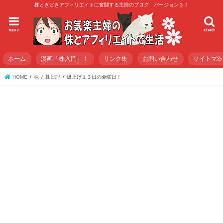
株ときどきアフィリエイトに奮闘する主婦のブログ バージョン３！
menu
search
ホーム
漫画「株入門」！
リンク集
お問い合わせ
サイトマ
HOME
株
株日記
爆上げ１３日の金曜日！