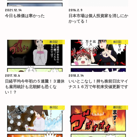
2021.12.14
2016.2.9
今日も株価は寒かった
日本市場は個人投資家を消しにか
かってる！
株日記
株日記
2017.10.6
2018.2.14
日経平均今年初の５連騰！３連休
いいとこなし！持ち株前日比マイ
も雇用統計も北朝鮮も恐くな
ナス１６万で年初来安値更新です
い！？
株日記
株日記