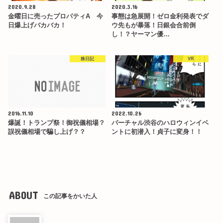
2020.9.28
2020.3.16
金曜日に売ったプロパティA 今
事態は急展開！ゼロ金利発表でダ
日爆上げバカバカ！
ウ先もが暴落！日銀会合前倒
し！？ヤーマン優…
株日記
VR
2016.11.10
2022.10.26
爆誕！トランプ祭！御祝儀相場？
バーチャル渋谷のハロウィンイベ
誤祝儀相場で騙し上げ？？
ントに初潜入！貞子に変身！！
ABOUT
この記事をかいた人