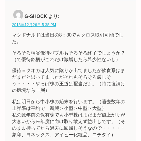
G-SHOCK
より:
2018年12月26日 5:38 PM
マクドナルドは当日の8：30でもクロス取引可能でし
た。
そろそろ桐谷優待バブルもそろそろ終了でしょうか？
（て優待銘柄がこれだけ激増したら希少性ないし）
優待＝クオカは人気に陰りが出てましたが飲食系はま
だまだと思ってましたがそれもそろそろ厳しそ
う・・・・やっぱ株の王道は配当だよ。（特に塩漬け
の環境なら一層）
私は明日から中小株の始末を行います。（過去数年の
上昇率は平均で 新興＞小型＞中型＞大型）
私の数年前の保有株でも小型株はまだまだ値上がりが
大きいから来年度に向け取り敢えず益出しです。（そ
のまま持ってたら過去に回帰しそうなので・・・・・
象印、ヨネックス、アイビー化粧品、ニチダイ）