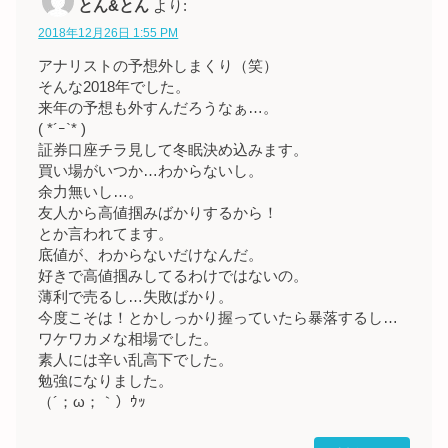
とん&とん
より:
2018年12月26日 1:55 PM
アナリストの予想外しまくり（笑）
そんな2018年でした。
来年の予想も外すんだろうなぁ…。
( *´ｰ`* )
証券口座チラ見して冬眠決め込みます。
買い場がいつか…わからないし。
余力無いし…。
友人から高値掴みばかりするから！
とか言われてます。
底値が、わからないだけなんだ。
好きで高値掴みしてるわけではないの。
薄利で売るし…失敗ばかり。
今度こそは！とかしっかり握っていたら暴落するし…
ワケワカメな相場でした。
素人には辛い乱高下でした。
勉強になりました。
（´；ω；｀）ｳｯ