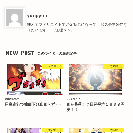
yuripyon
株とアフィリエイトでお金持ちになって、お気楽主婦にな
りたいです！ （無理ｐｏ）
NEW POST
このライターの最新記事
その他
その他
2024.9.11
2024.9.4
円高進行で株価下げ止まらず・・
また暴落！？日経平均１６３８円
安！！
その他
その他