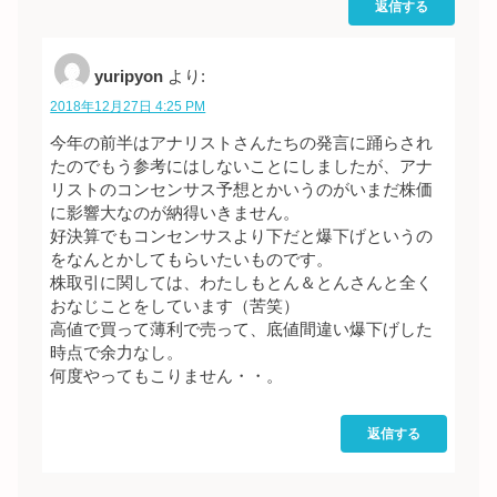
返信する
yuripyon
より:
2018年12月27日 4:25 PM
今年の前半はアナリストさんたちの発言に踊らされ
たのでもう参考にはしないことにしましたが、アナ
リストのコンセンサス予想とかいうのがいまだ株価
に影響大なのが納得いきません。
好決算でもコンセンサスより下だと爆下げというの
をなんとかしてもらいたいものです。
株取引に関しては、わたしもとん＆とんさんと全く
おなじことをしています（苦笑）
高値で買って薄利で売って、底値間違い爆下げした
時点で余力なし。
何度やってもこりません・・。
返信する