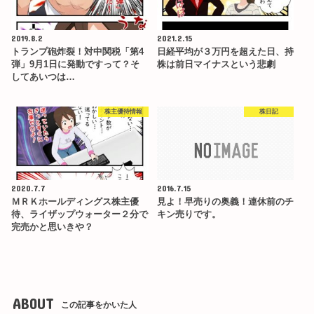
2019.8.2
2021.2.15
トランプ砲炸裂！対中関税「第4
日経平均が３万円を超えた日、持
弾」9月1日に発動ですって？そ
株は前日マイナスという悲劇
してあいつは…
株主優待情報
株日記
2020.7.7
2016.7.15
ＭＲＫホールディングス株主優
見よ！早売りの奥義！連休前のチ
待、ライザップウォーター２分で
キン売りです。
完売かと思いきや？
ABOUT
この記事をかいた人