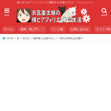
株ときどきアフィリエイトに奮闘する主婦のブログ バージョン３！
menu
search
ホーム
漫画「株入門」！
リンク集
お問い合わせ
サイトマ
HOME
株
株日記
権利落ちは穏やかに！？落ち武者化は回避中