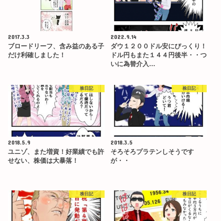
2017.3.3
2022.9.14
ブロードリーフ、含み益のある子
ダウ１２００ドル安にびっくり！
だけ利確しました！
ドル円もまた１４４円後半・・つ
いに為替介入…
株日記
株日記
2018.5.9
2018.3.5
ユニゾ、また増資！好業績でも許
そろそろプラテンしそうです
せない、株価は大暴落！
が・・
株日記
株日記