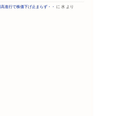
円高進行で株価下げ止まらず・・
に
水
より