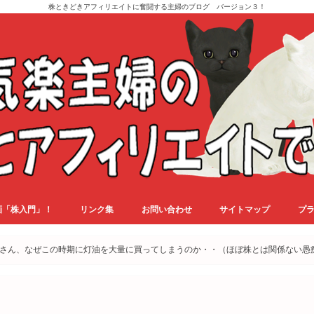
株ときどきアフィリエイトに奮闘する主婦のブログ バージョン３！
画「株入門」！
リンク集
お問い合わせ
サイトマップ
プ
さん、なぜこの時期に灯油を大量に買ってしまうのか・・（ほぼ株とは関係ない愚