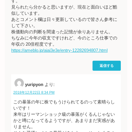
す。
見られたら分かると思いますが、現在と面白いほど酷
似しています。
あとコメント欄は日々更新しているので皆さん参考に
して下さい。
株価動向の判断を間違った記憶が余りありません。
ちなみに今年の収支ですけれど、今のところ仕事での
年収の 20倍程度です。
https://ameblo.jp/aiai3e3e/entry-12282694807.html
返信する
yuripyon
より:
2018年12月22日 8:34 PM
この暴落の年に株でもうけられてるのって素晴らし
いです！
来年はリーマンショック級の暴落がくるんじゃない
かと噂になってるようですが、あまりまだ実感があ
りません。