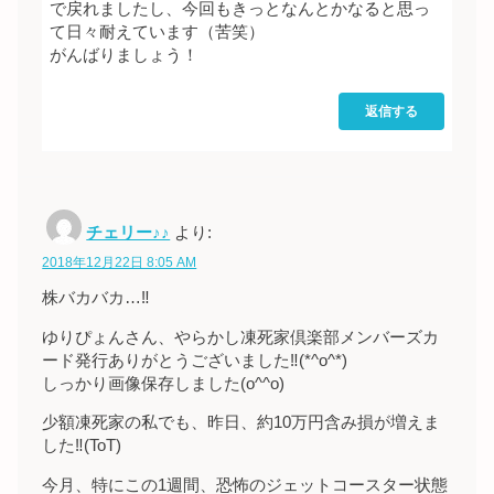
で戻れましたし、今回もきっとなんとかなると思っ
て日々耐えています（苦笑）
がんばりましょう！
返信する
チェリー♪♪
より:
2018年12月22日 8:05 AM
株バカバカ…‼︎
ゆりぴょんさん、やらかし凍死家倶楽部メンバーズカ
ード発行ありがとうございました‼︎(*^o^*)
しっかり画像保存しました(o^^o)
少額凍死家の私でも、昨日、約10万円含み損が増えま
した‼︎(ToT)
今月、特にこの1週間、恐怖のジェットコースター状態