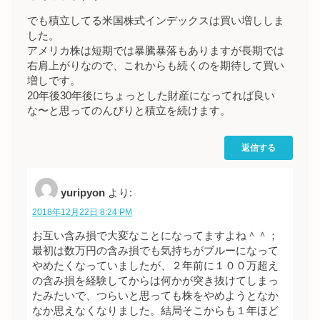
でも積立してる米国株式インデックスは買い増ししま
した。
アメリカ株は短期では暴騰暴落もありますが長期では
右肩上がりなので、これからも続くのを期待して買い
増しです。
20年後30年後にちょっとした財産になってれば良い
な〜と思ってのんびりと積立を続けます。
返信する
yuripyon
より:
2018年12月22日 8:24 PM
お互い含み損で大変なことになってますよね＾＾；
最初は数万円の含み損でも気持ちがブルーになって
やめたくなっていましたが、２年前に１００万超え
の含み損を経験してからは何かが突き抜けてしまっ
たみたいで、つらいと思っても株をやめようとなか
なか思えなくなりました。結局そこからも１年ほど