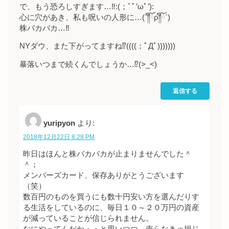
で、もう恐ろしすぎます…‼︎:(；ﾞﾟ’ωﾟ’):
心に穴があき、私も呪いの人形に…(´༎ຶོρ༎ຶོ`)
株バカバカ…‼︎
NYダウ、また下がってますね⁉︎((((；ﾟДﾟ)))))))
暴落いつまで続くんでしょうか…⁉︎(>_<)
返信する
yuripyon
より:
2018年12月22日 8:28 PM
昨日はほんと株バカバカが止まりませんでした＾
＾；
メンバーズカード、保存ありがとうございます
（笑）
数百円のものを買うにも数十円安い方を選んだりす
る生活をしているのに、毎日１０～２０万円の資産
が減っていることが信じられません。
なにやってんだか・・と思いつつ、売らなきゃ損じ