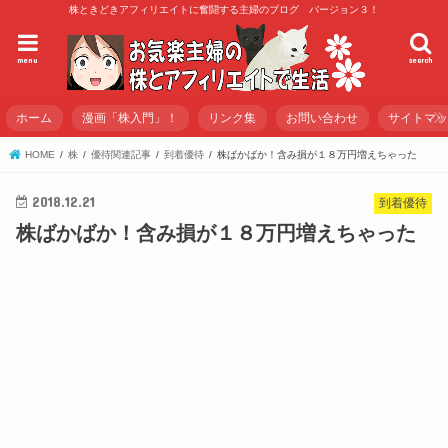
株ときどきアフィリエイトに奮闘する主婦のブログ バージョン３！
menu
search
ホーム
漫画「株入門」！
リンク集
お問い合わせ
サイトマ
HOME
株
優待関連記事
到着優待
株ばかばか！含み損が１８万円増えちゃった
2018.12.21
到着優待
株ばかばか！含み損が１８万円増えちゃった