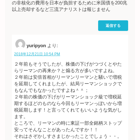
の非核化の費用を日本が負担するために米国債を200兆
以上売却するなど三流アナリストは報じません
返信する
yuripyon
より:
2018年12月21日 10:54 PM
２年前もそうでしたが、株価の下げがつづくとやた
らリーマンの再来か？と煽る方が多いですよね。
２年前は安倍首相がリーマンリーマンと騒いで増税
を延期してくれましたが、結局リーマンショックで
もなんでもなかったですよね＾＾；
２年前の株価の下げがリーマンショック級で増税延
期するほどのものなら今回もリーマンっぽいから増
税延期します！と言ってくれてもいいような気がし
ます。
ところで、リーマンの時に東証一部全銘柄ストップ
安ってそんなことがあったんですか！！
それはさぞかしすさまじかったことでしょう・・。