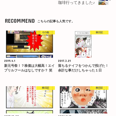
珈琲行ってきました♪
RECOMMEND
こちらの記事も人気です。
その他
株日記
2019.4.1
2017.3.21
新元号祭！？株価は大幅高！エイ
落ちるナイフをつかんで投げた！
プリルフールはなしですか？ 笑
余計な事だけしちゃった１日
株日記
株日記