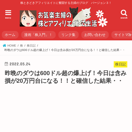
株ときどきアフィリエイトに奮闘する主婦のブログ バージョン３！
menu
search
ホーム
漫画「株入門」！
リンク集
お問い合わせ
サイトマ
HOME
株
株日記
昨晩のダウは600ドル超の爆上げ！今日は含み損が20万円台になる！！と確信した結果・・
2022.05.24
株日記
昨晩のダウは600ドル超の爆上げ！今日は含み
損が20万円台になる！！と確信した結果・・