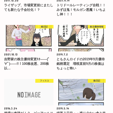
2017.12.20
2021.11.19
ライザップ、市場変更前にまたし
トリドールレーティング合戦！！
ても新たな子会社化！？
みずほ鬼！モルガン悪魔！いちよ
し神！！！
株日記
株主優待情報
2021.10.13
2019.7.2
吉野家の株主優待変更ｷﾀ――(ﾟ
ともさんロイドの2019年9月優待
∀ﾟ)――!!！100株改悪、200株
銘柄選定 増税直前9月の株価は
以…
ちょっと怖い
フィスコ
株日記
2016.3.24
2019.5.14