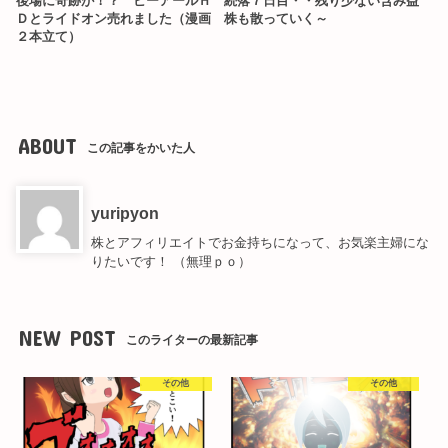
後場に奇跡が！？ ビーアールＨ
続落７日目・・残り少ない含み益
Ｄとライドオン売れました（漫画
株も散っていく～
２本立て）
ABOUT
この記事をかいた人
yuripyon
株とアフィリエイトでお金持ちになって、お気楽主婦にな
りたいです！ （無理ｐｏ）
NEW POST
このライターの最新記事
その他
その他