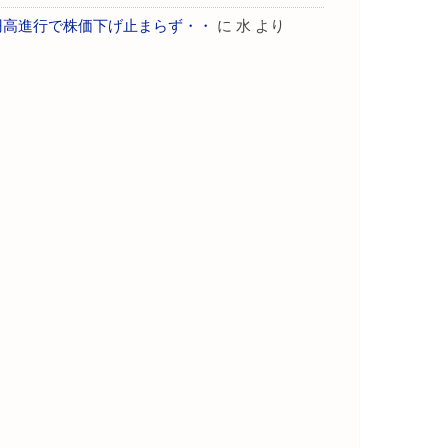
円高進行で株価下げ止まらず・・
に
水
より