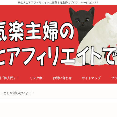
株ときどきアフィリエイトに奮闘する主婦のブログ バージョン３！
画「株入門」！
リンク集
お問い合わせ
サイトマップ
プ
ょっとしか減らないよっ！