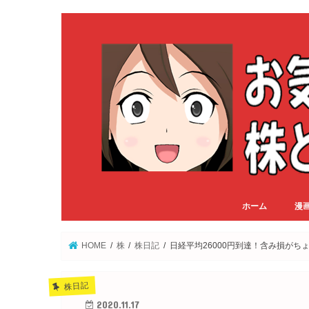
ホーム
漫
HOME
株
株日記
日経平均26000円到達！含み損がち
株日記
2020.11.17