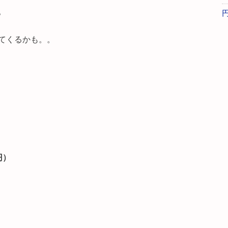
。
てくるかも。。
円）