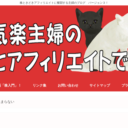
株ときどきアフィリエイトに奮闘する主婦のブログ バージョン３！
画「株入門」！
リンク集
お問い合わせ
サイトマップ
プ
止まらない