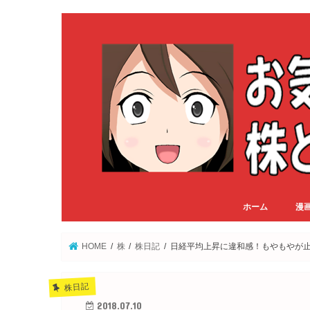
ホーム
漫
HOME
株
株日記
日経平均上昇に違和感！もやもやが
株日記
2018.07.10