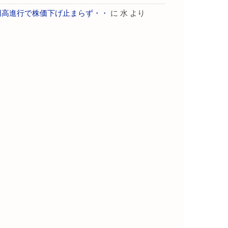
円高進行で株価下げ止まらず・・
に
水
より