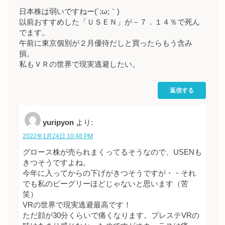
日本株は弱いですねー(´;ω;｀)
以前おすすめした「ＵＳＥＮ」が－７．１４％で死ん
でます。
午前に東京個別が２月優待だしと買ったらもう含み
損。
私もＶＲの世界で現実逃避したい。
返信する
yuripyon
より:
2022年1月24日 10:48 PM
グロース株が売られまくってるそうなので、USENも
きつそうですよね。
今年に入ってからの下げがきつそうですが・・それ
でも私のビーグリーほどじゃないと思います（苦
笑）
VRの世界で現実逃避最高です！
ただ顔が30分くらいで痛くなります。プレステVRの