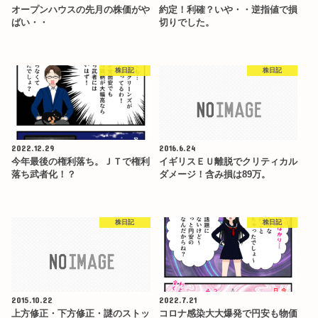
オープンハウスの先月の株価がや
約定！利確？いや・・逆指値で損
ばい・・
切りでした。
株日記
株日記
2022.12.29
2016.6.24
今年最後の権利落ち。ＪＴで権利
イギリスＥＵ離脱でクリティカル
落ち武者化！？
ダメージ！含み損は89万。
株日記
株日記
2015.10.22
2022.7.21
上方修正・下方修正・謎のストッ
コロナ感染大大爆発で円安も物価