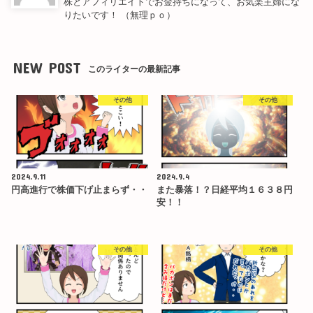
株とアフィリエイトでお金持ちになって、お気楽主婦にな
りたいです！ （無理ｐｏ）
NEW POST
このライターの最新記事
その他
その他
2024.9.11
2024.9.4
円高進行で株価下げ止まらず・・
また暴落！？日経平均１６３８円
安！！
その他
その他