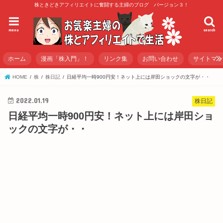
株ときどきアフィリエイトに奮闘する主婦のブログ バージョン３！
menu
search
ホーム
漫画「株入門」！
リンク集
お問い合わせ
サイトマ
HOME
株
株日記
日経平均一時900円安！ネット上には岸田ショックの文字が・・
2022.01.19
株日記
日経平均一時900円安！ネット上には岸田ショ
ックの文字が・・