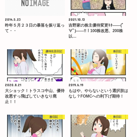
2014.5.23
2021.10.13
昨年５月２３日の暴落を振り返っ
吉野家の株主優待変更ｷﾀ――(ﾟ
て・・
∀ﾟ)――!!！100株改悪、200株
以…
優待生活日記
株日記
2020.8.21
2019.6.19
大ショック！トラスコ中山、優待
もはや、やらないという選択肢は
改悪すっ飛ばしていきなり廃
なし？FOMCへの利下げ期待！
止！！
株日記
株日記