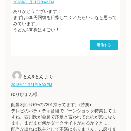
2018年11月21日 9:42 PM
ありがとうございます！
まずは500円回復を目指してくれたらいいなと思って
みています。
うどん400株はすごい！
返信する
とん&とん
より:
2018年11月21日 9:30 PM
ゆりぴょん様
配当利回り6%の7201持ってます。(苦笑)
テレビのバラエティ番組でゴーンショック特集してま
すね。西川氏が会見で序章と言われてたのが気になり
ます。まだまだ何かダークサイドがあるか？と…。
配当が出れば株主として不満はありません。…怒りま