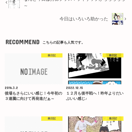
～
今日はいろいろ助かった
RECOMMEND
こちらの記事も人気です。
株日記
株日記
2016.3.2
2022.12.15
後場もさらにいい感じ！今年初の
１２月も後半戦へ！昨年よりだい
３連騰に向けて再発進だぁ～
ぶいい感じ♪
株日記
株日記