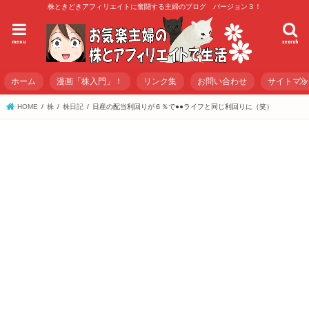
株ときどきアフィリエイトに奮闘する主婦のブログ バージョン３！
menu
search
ホーム
漫画「株入門」！
リンク集
お問い合わせ
サイトマ
HOME
株
株日記
日産の配当利回りが６％で●●ライフと同じ利回りに（笑）