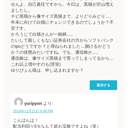
せんよ、自己責任ですから。今日は、黒猫が沢山増え
ましたし。
チビ黒猫から像サイズ黒猫まで、よりどりみどり…。
年末に向けて白猫にチェンジできるのでしょうか？不
安です。
かろうじて白猫さんが一銘柄…。
たいして親しくもない証券会社の方からソフトバンク
のipoどうですか？と尋ねられました…捌けるかどう
か？の状態みたいですね。でも、通信株か…。
通信株は、像サイズ黒猫まで育ってしまってるから…
これ以上増やすのも(苦笑)
ゆりぴょん様は、申し込まれますか？
返信する
yuripyon
より:
2018年11月21日 9:48 PM
こんばんは！
配当利回り6％なんて超お宝株ですよね（笑）