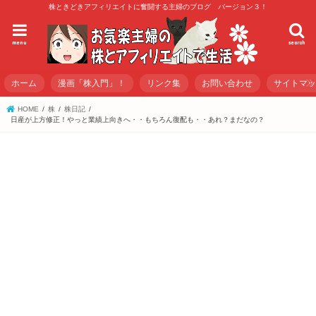
株ときどきアフィリエイトに奮闘する主婦のブログ バージョン３！
menu
search
ホーム
漫画「株入門」！
リンク集
お問い合わせ
サイトマ
HOME
株
株日記
日産が上方修正！やっと業績上向きへ・・もちろん復配も・・あれ？まだなの？