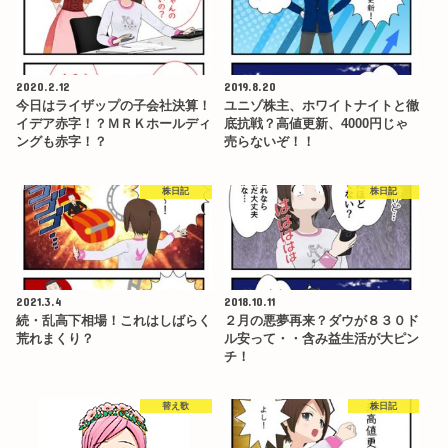
2020.2.12
2019.8.20
今日はライザップの子会社決算！
ユニゾ株主、ホワイトナイトと徹
イデア赤字！？ＭＲＫホールディ
底抗戦？高値更新、4000円じゃ
ングも赤字！？
売らないぞ！！
株日記
株日記
2021.3.4
2018.10.11
続・乱高下相場！これはしばらく
２月の悪夢再来？ダウが８３０ド
荒れまくり？
ル安って・・含み益生活が大ピン
チ！
替え歌
株日記