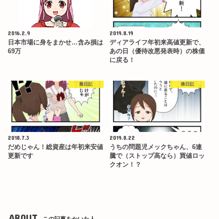
2016.2.9
2019.8.19
日本市場に身をまかせ…含み損は
ディアライフ年初来高値更新で、
69万
あの日（優待改悪発表時）の株価
に戻る！
株日記
株日記
2018.7.3
2019.8.22
だめじゃん！総資産は年初来安値
うちの問題児メックちゃん、6連
更新です
騰で（ストップ高なら）買値ロッ
クオン！？
ABOUT
この記事をかいた人