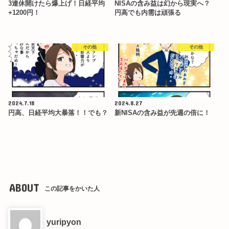
3連休開けたら爆上げ！日経平均
NISAの含み益は幻から現実へ？
+1200円！
円高でも内需は頑張る
その他
その他
2024.7.18
2024.8.27
円高、日経平均大暴落！！でも？
新NISAの含み益が先週の倍に！
ABOUT
この記事をかいた人
yuripyon