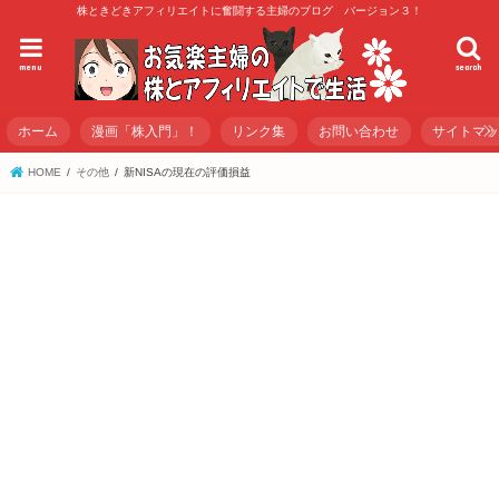
株ときどきアフィリエイトに奮闘する主婦のブログ バージョン３！
menu
search
ホーム
漫画「株入門」！
リンク集
お問い合わせ
サイトマ
HOME
その他
新NISAの現在の評価損益