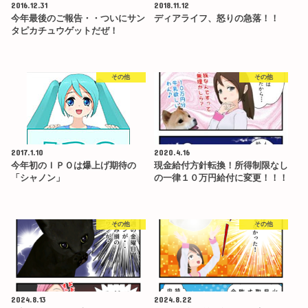
2016.12.31
2018.11.12
今年最後のご報告・・ついにサン
ディアライフ、怒りの急落！！
タピカチュウゲットだぜ！
その他
その他
2017.1.10
2020.4.16
今年初のＩＰＯは爆上げ期待の
現金給付方針転換！所得制限なし
「シャノン」
の一律１０万円給付に変更！！！
その他
その他
2024.8.13
2024.8.22