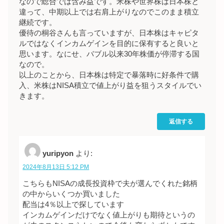
なので総合では含み益です。米株や世界株は日本株と
違って、中期以上では右肩上がりなのでこのまま積立
継続です。
優待の桐谷さんも言っていますが、日本株はキャピタ
ルではなくインカムゲインを目的に保有すると良いと
思います。なにせ、バブル以来30年株価が停滞する国
なので。
以上のことから、日本株は特定で暴落時に好条件で購
入、米株はNISA積立で値上がり益を狙うスタイルでい
きます。
返信する
yuripyon
より:
2024年8月13日 5:12 PM
こちらもNISAの成長投資枠で夫が選んでくれた銘柄
の中からいくつか買いました
配当は4％以上で探しています
インカムゲインだけでなく値上がりも期待というの