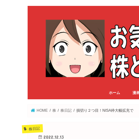
ホーム
漫
HOME
株
株日記
損切り２つ目！NISA枠大幅拡充で
株日記
2022.12.13