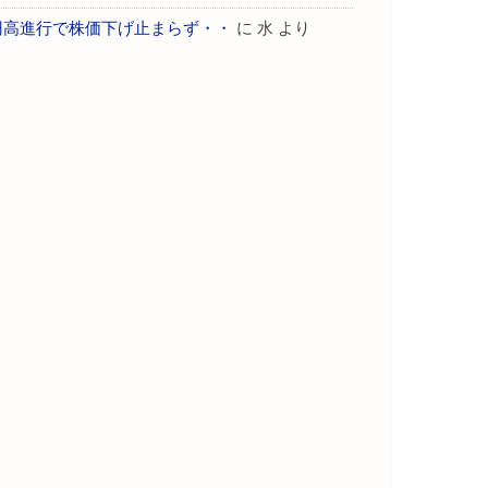
円高進行で株価下げ止まらず・・
に
水
より