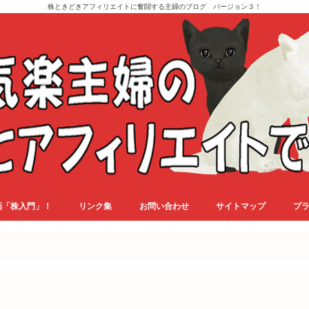
株ときどきアフィリエイトに奮闘する主婦のブログ バージョン３！
画「株入門」！
リンク集
お問い合わせ
サイトマップ
プ