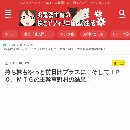
株ときどきアフィリエイトに奮闘する主婦のブログ バージョン３！
menu
search
ホーム
漫画「株入門」！
リンク集
お問い合わせ
サイトマ
HOME
株
株日記
持ち株もやっと前日比プラスに！そしてＩＰＯ、ＭＴＧの主幹事野村の結果！
2018.06.29
株日記
持ち株もやっと前日比プラスに！そしてＩＰ
Ｏ、ＭＴＧの主幹事野村の結果！