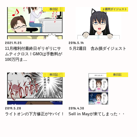
株日記
１週間ダイジェスト
2021.11.25
2016.5.14
11月権利付最終日ギリギリにサ
５月2週目 含み損ダイジェスト
ムティクロス！GMOは手数料が
100万円ま…
株日記
株日記
2019.5.28
2016.4.30
ライトオンの下方修正がヤバイ！
Sell in Mayが来てしまった・・