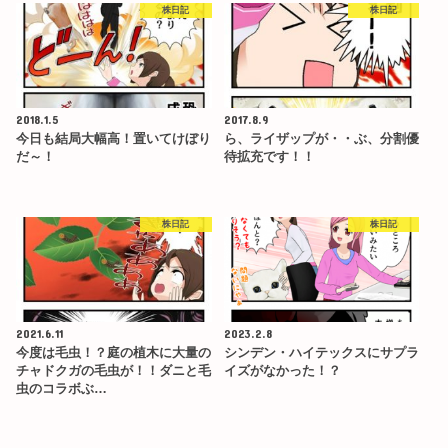
株日記
株日記
2018.1.5
2017.8.9
今日も結局大幅高！置いてけぼり
ら、ライザップが・・ぶ、分割優
だ～！
待拡充です！！
株日記
株日記
2021.6.11
2023.2.8
今度は毛虫！？庭の植木に大量の
シンデン・ハイテックスにサプラ
チャドクガの毛虫が！！ダニと毛
イズがなかった！？
虫のコラボぶ…