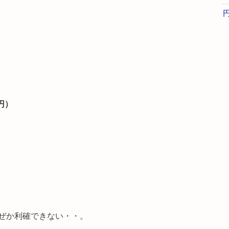
5円）
ぜか利確できない・・。