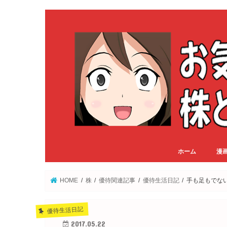
ホーム
漫
HOME
株
優待関連記事
優待生活日記
手も足もでな
優待生活日記
2017.05.22