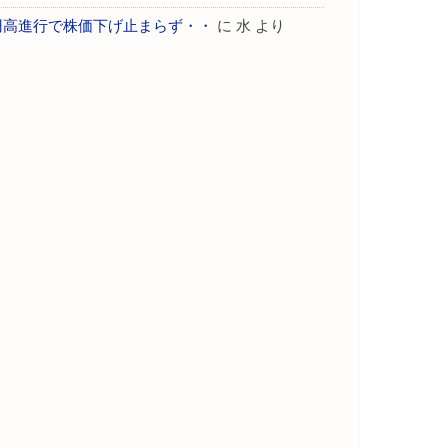
円高進行で株価下げ止まらず・・
に
水
より