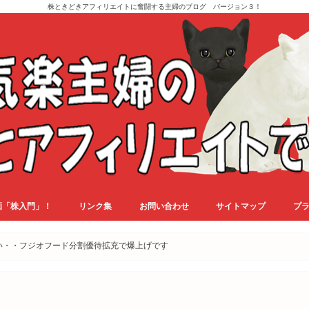
株ときどきアフィリエイトに奮闘する主婦のブログ バージョン３！
画「株入門」！
リンク集
お問い合わせ
サイトマップ
プ
い・・フジオフード分割優待拡充で爆上げです