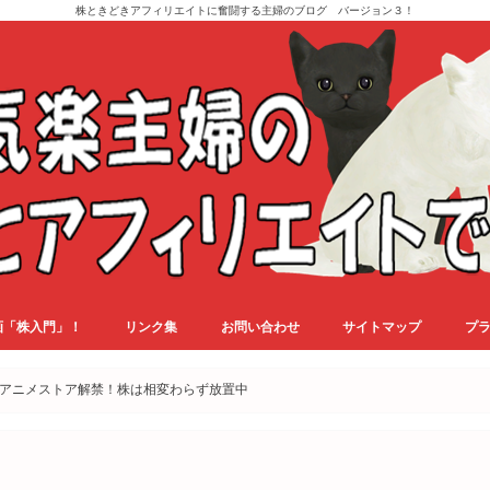
株ときどきアフィリエイトに奮闘する主婦のブログ バージョン３！
画「株入門」！
リンク集
お問い合わせ
サイトマップ
プ
アニメストア解禁！株は相変わらず放置中