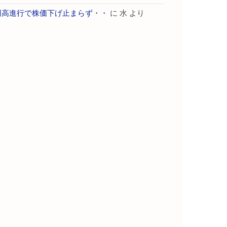
円高進行で株価下げ止まらず・・
に
水
より