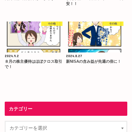
安！！
その他
その他
2024.9.2
2024.8.27
８月の株主優待はほぼクロス取引
新NISAの含み益が先週の倍に！
で！
カテゴリー