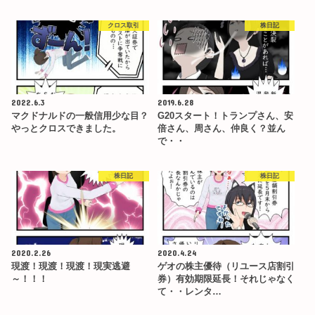
クロス取引
株日記
2022.6.3
2019.6.28
マクドナルドの一般信用少な目？
G20スタート！トランプさん、安
やっとクロスできました。
倍さん、周さん、仲良く？並ん
で・・
株日記
株日記
2020.2.26
2020.4.24
現渡！現渡！現渡！現実逃避
ゲオの株主優待（リユース店割引
～！！！
券）有効期限延長！それじゃなく
て・・レンタ…