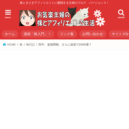
株ときどきアフィリエイトに奮闘する主婦のブログ バージョン３！
menu
search
ホーム
漫画「株入門」！
リンク集
お問い合わせ
サイトマ
HOME
株
株日記
対中、追加関税、さらに追加で2000億？