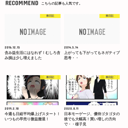
RECOMMEND
こちらの記事も人気です。
株日記
株日記
2016.12.15
2014.5.14
含み益生活にはなれず！むしろ含
上がっても下がってもネガティブ
み損は少し増えました
思考・・
株日記
株日記
2019.2.18
2020.8.11
今週も日経平均爆上げスタート！
日本モーゲージ、優待ゴタゴタの
いつもの早売り微益撤退！
後でも大幅高！買い増しの方向
で・・様子見