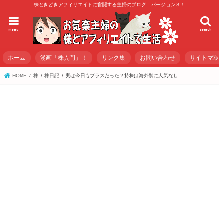
株ときどきアフィリエイトに奮闘する主婦のブログ バージョン３！
menu
search
ホーム
漫画「株入門」！
リンク集
お問い合わせ
サイトマ
HOME
株
株日記
実は今日もプラスだった？持株は海外勢に人気なし