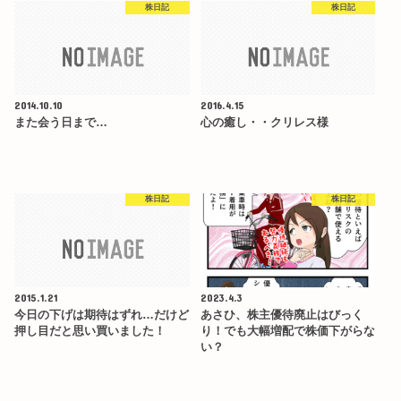
株日記
株日記
2014.10.10
2016.4.15
また会う日まで…
心の癒し・・クリレス様
株日記
株日記
2015.1.21
2023.4.3
今日の下げは期待はずれ…だけど
あさひ、株主優待廃止はびっく
押し目だと思い買いました！
り！でも大幅増配で株価下がらな
い？