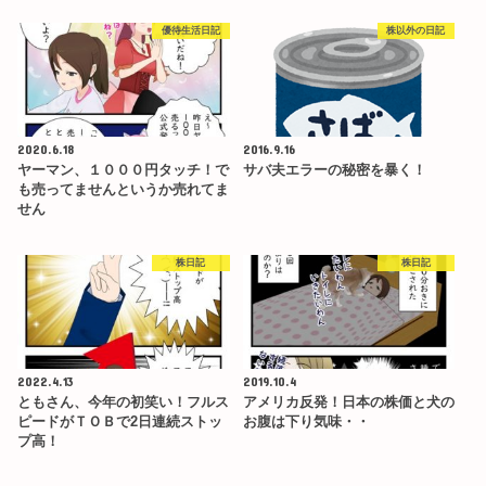
優待生活日記
株以外の日記
2020.6.18
2016.9.16
ヤーマン、１０００円タッチ！で
サバ夫エラーの秘密を暴く！
も売ってませんというか売れてま
せん
株日記
株日記
2022.4.13
2019.10.4
ともさん、今年の初笑い！フルス
アメリカ反発！日本の株価と犬の
ピードがＴＯＢで2日連続ストッ
お腹は下り気味・・
プ高！