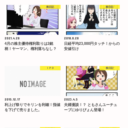
株日記
株日記
2021.4.28
2018.8.28
4月の株主優待権利取りは2銘
日経平均23,000円タッチ！からの
柄！ヤーマン、権利落ちなし？
安値引け
ＩＰＯ
株日記
2015.12.17
2023.4.5
利上げ祭りでキリンを利確！指値
夫婦漫談！？ ともさんユーチュ
を下げて売りました。
ーブにゆりぴょん登場！