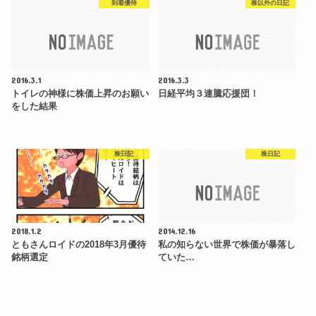
到着優待
株以外の日記
2016.3.1
2016.3.3
トイレの神様に株価上昇のお願い
日経平均３連騰応援団！
をした結果
株日記
株日記
2018.1.2
2014.12.16
ともさんロイドの2018年3月優待
私の知らない世界で株価が暴落し
銘柄選定
ていた…