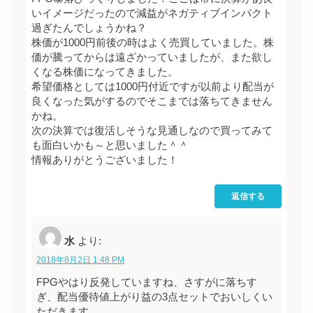
いイメージだったので減益がネガティブインパクト
過ぎたんでしょうかね？
株価が1000円前後の時はよく売買していました。株
価が騰ってからは遠ざかっていましたが、また欲し
くなる株価になってきました。
希望価格としては1000円付近ですが以前より配当が
良くなった気がするのでそこまでは落ちてきません
かね。
次の決算では復活しそうな見通しなので買ってみて
も面白いかも～と思いました＾＾
情報ありがとうございました！
返信する
水
より:
2018年8月2日 1:48 PM
FPGやはり反発していますね、さすがに落ちす
ぎ、配当優待値上がり益の3点セットでおいしくい
ただきます