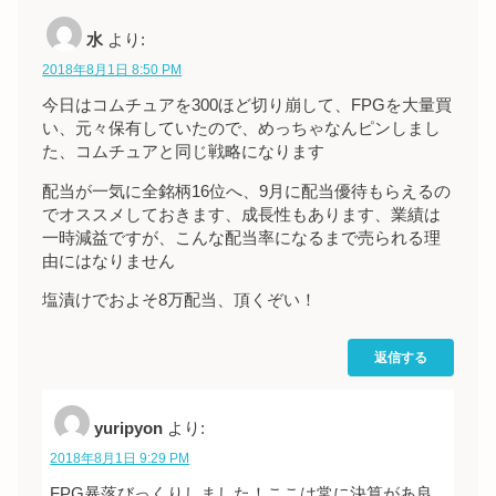
水
より:
2018年8月1日 8:50 PM
今日はコムチュアを300ほど切り崩して、FPGを大量買
い、元々保有していたので、めっちゃなんピンしまし
た、コムチュアと同じ戦略になります
配当が一気に全銘柄16位へ、9月に配当優待もらえるの
でオススメしておきます、成長性もあります、業績は
一時減益ですが、こんな配当率になるまで売られる理
由にはなりません
塩漬けでおよそ8万配当、頂くぞい！
返信する
yuripyon
より:
2018年8月1日 9:29 PM
FPG暴落びっくりしました！ここは常に決算があ良