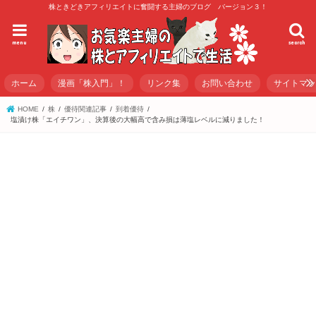
株ときどきアフィリエイトに奮闘する主婦のブログ バージョン３！
menu
search
ホーム
漫画「株入門」！
リンク集
お問い合わせ
サイトマ
HOME
株
優待関連記事
到着優待
塩漬け株「エイチワン」、決算後の大幅高で含み損は薄塩レベルに減りました！