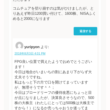
コムチュアを切り崩すのは気がひけましたが、と
りあえず昨日1200買い付けて、1600株、NISAふく
めると2000になります
返信する
yuripyon
より:
2018年8月3日 4:01 PM
FPG良い位置で買えたようでおめでとうござい
ます！
今日は地合がいまいちの割にあまり下がらず大
丈夫そうですね。
私はもっと下の方で口を開けてまっています
が、無理そうです＾＾；
今日はブロードリーフの優待改悪にちょっと目
が点になりましたが、決算良さそうなので、500
株の大株主（わたしにとっては500株は大株主で
すから！）になるか売っちゃおうか迷ってま