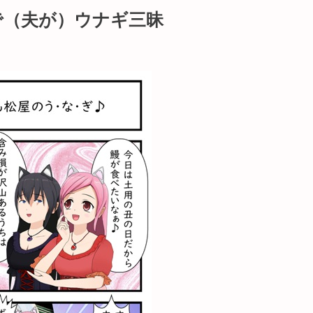
で（夫が）ウナギ三昧