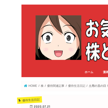
ホーム
漫
HOME
株
優待関連記事
優待生活日記
土用の丑の日
優待生活日記
2020.07.21