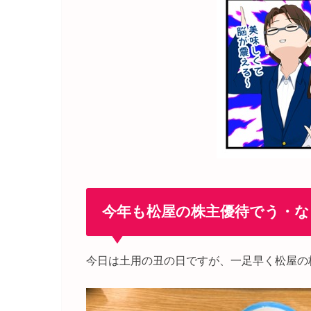
今年も松屋の株主優待でう・な
今日は土用の丑の日ですが、一足早く松屋の