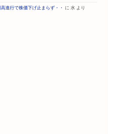
円高進行で株価下げ止まらず・・
に
水
より