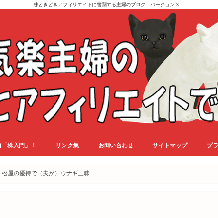
株ときどきアフィリエイトに奮闘する主婦のブログ バージョン３！
画「株入門」！
リンク集
お問い合わせ
サイトマップ
プ
！松屋の優待で（夫が）ウナギ三昧