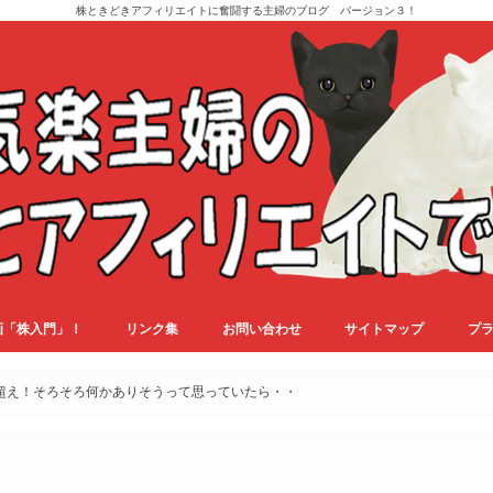
株ときどきアフィリエイトに奮闘する主婦のブログ バージョン３！
画「株入門」！
リンク集
お問い合わせ
サイトマップ
プ
万超え！そろそろ何かありそうって思っていたら・・