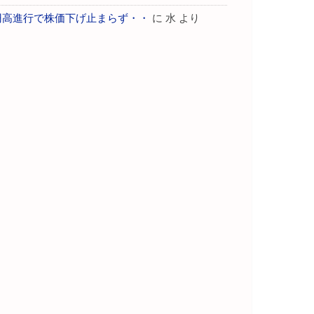
円高進行で株価下げ止まらず・・
に
水
より