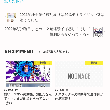
覧ください
。
2021年株主優待権利取りは26銘柄！ライザップGは
消えました
2022年3月4週目まとめ ２週連続イイ感じ！そして
権利落ちがやってくる～
RECOMMEND
こちらの記事も人気です。
株日記
株日記
2020.5.29
2014.10.11
酷い！ヤマハ発動機、無配だなん
ナスダック＆先物暴落で連休明け
て・・。まだ配当もらってない
死刑宣告？
（泣）