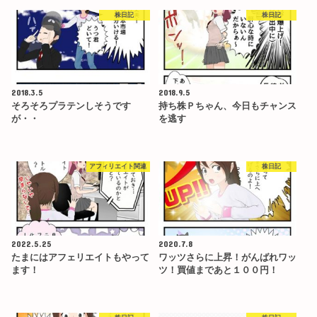
株日記
株日記
2018.3.5
2018.9.5
そろそろプラテンしそうです
持ち株Ｐちゃん、今日もチャンス
が・・
を逃す
アフィリエイト関連
株日記
2022.5.25
2020.7.8
たまにはアフェリエイトもやって
ワッツさらに上昇！がんばれワッ
ます！
ツ！買値まであと１００円！