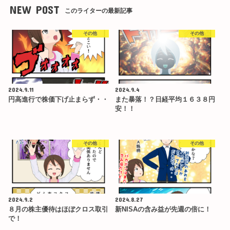
NEW POST
このライターの最新記事
その他
その他
2024.9.11
2024.9.4
円高進行で株価下げ止まらず・・
また暴落！？日経平均１６３８円
安！！
その他
その他
2024.9.2
2024.8.27
８月の株主優待はほぼクロス取引
新NISAの含み益が先週の倍に！
で！