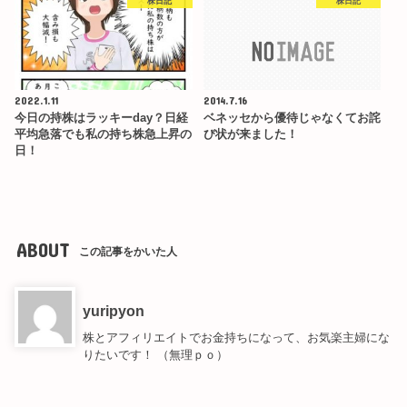
株日記
株日記
2022.1.11
2014.7.16
今日の持株はラッキーday？日経
ベネッセから優待じゃなくてお詫
平均急落でも私の持ち株急上昇の
び状が来ました！
日！
ABOUT
この記事をかいた人
yuripyon
株とアフィリエイトでお金持ちになって、お気楽主婦にな
りたいです！ （無理ｐｏ）