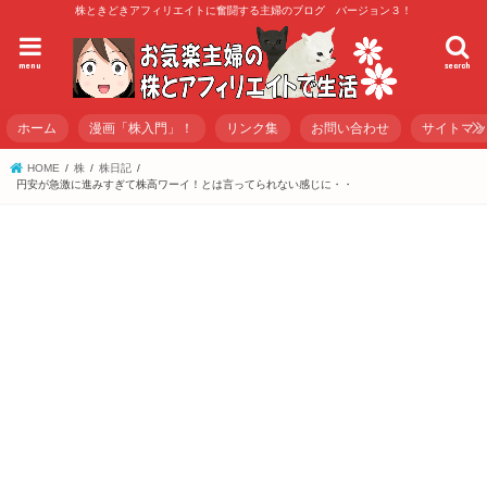
株ときどきアフィリエイトに奮闘する主婦のブログ バージョン３！
menu
search
ホーム
漫画「株入門」！
リンク集
お問い合わせ
サイトマ
HOME
株
株日記
円安が急激に進みすぎて株高ワーイ！とは言ってられない感じに・・