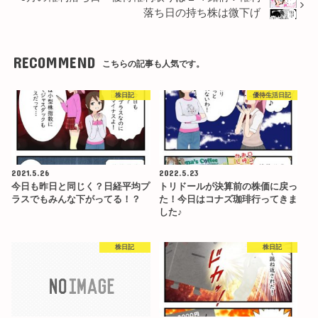
落ち日の持ち株は微下げ
RECOMMEND
こちらの記事も人気です。
株日記
優待生活日記
2021.5.26
2022.5.23
今日も昨日と同じく？日経平均プ
トリドールが決算前の株価に戻っ
ラスでもみんな下がってる！？
た！今日はコナズ珈琲行ってきま
した♪
株日記
株日記