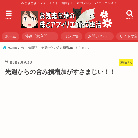
株ときどきアフィリエイトに奮闘する主婦のブログ バージョン３！
menu
search
ホーム
漫画「株入門」！
リンク集
お問い合わせ
サイトマ
HOME
株
株日記
先週からの含み損増加がすさまじい！！
2022.09.30
株日記
先週からの含み損増加がすさまじい！！