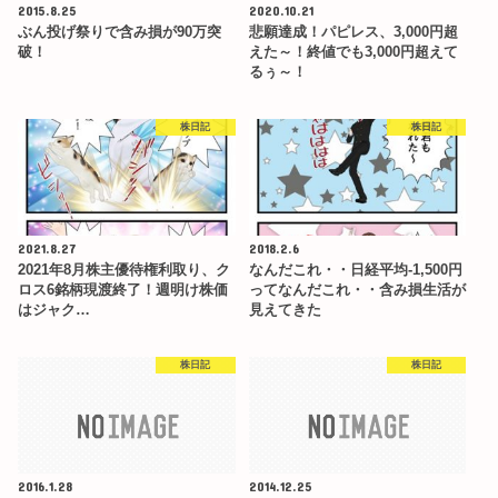
2015.8.25
2020.10.21
ぶん投げ祭りで含み損が90万突
悲願達成！パピレス、3,000円超
破！
えた～！終値でも3,000円超えて
るぅ～！
株日記
株日記
2021.8.27
2018.2.6
2021年8月株主優待権利取り、ク
なんだこれ・・日経平均-1,500円
ロス6銘柄現渡終了！週明け株価
ってなんだこれ・・含み損生活が
はジャク…
見えてきた
株日記
株日記
2016.1.28
2014.12.25